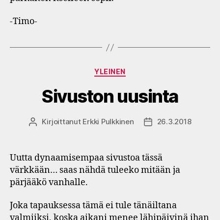
-Timo-
Kategoriat
YLEINEN
Sivuston uusinta
Kirjoittanut
Erkki Pulkkinen
26.3.2018
Kirjoittaja
Julkaisupäivämäärä
Uutta dynaamisempaa sivustoa tässä
värkkään… saas nähdä tuleeko mitään ja
pärjääkö vanhalle.
Joka tapauksessa tämä ei tule tänäiltana
valmiiksi, koska aikani menee lähipäivinä ihan