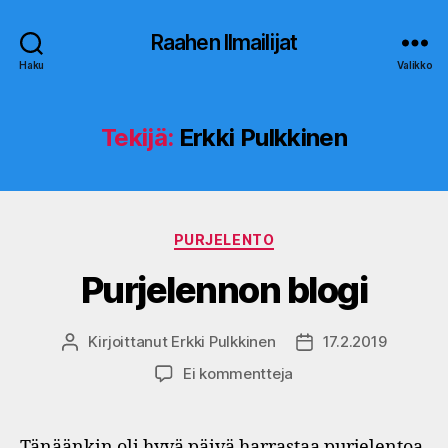
Raahen Ilmailijat
Haku
Valikko
Tekijä:
Erkki Pulkkinen
Kategoriat
PURJELENTO
Purjelennon blogi
Kirjoittanut
Erkki Pulkkinen
17.2.2019
Kirjoittaja
Julkaisupäivämäärä
artikkeliin
Ei kommentteja
Purjelennon
blogi
Tänäänkin oli hyvä päivä harrastaa purjelentoa.