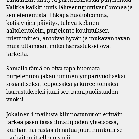
Vaikka kaikki uutis lähteet tuputtivat Coronaa ja
sen etenemistä. Ehkäpä huoltohomma,
kotisivujen päivitys, tuleva Kebnen
aaltolentoleiri, purjelento koulutuksen
miettiminen, antoivat hyvän ja mukavan tavan
muistuttamaan, miksi harrastukset ovat
tärkeitä.
Samalla tämä on oiva tapa huomata
purjelennon jakautuminen ympärivuotiseksi
sosiaaliseksi, leppoisaksi ja kiireettömäksi
harrastukseksi juuri sen monipuolisuuden
vuoksi.
Jokainen ilmailusta kiinnostunut on erittäin
tärkeä jäsen tässä ilmailijoiden yhteisössä,
kunhan harrastaa ilmailua juuri niinkuin se
parhaiten itselleen sopii.