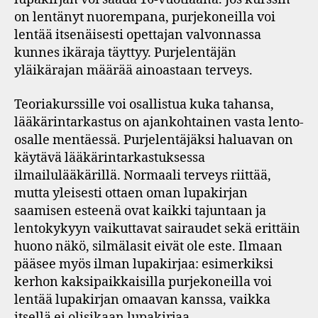
on lentänyt nuorempana, purjekoneilla voi
lentää itsenäisesti opettajan valvonnassa
kunnes ikäraja täyttyy. Purjelentäjän
yläikärajan määrää ainoastaan terveys.
Teoriakurssille voi osallistua kuka tahansa,
lääkärintarkastus on ajankohtainen vasta lento-
osalle mentäessä. Purjelentäjäksi haluavan on
käytävä lääkärintarkastuksessa
ilmailulääkärillä. Normaali terveys riittää,
mutta yleisesti ottaen oman lupakirjan
saamisen esteenä ovat kaikki tajuntaan ja
lentokykyyn vaikuttavat sairaudet sekä erittäin
huono näkö, silmälasit eivät ole este. Ilmaan
pääsee myös ilman lupakirjaa: esimerkiksi
kerhon kaksipaikkaisilla purjekoneilla voi
lentää lupakirjan omaavan kanssa, vaikka
itsellä ei olisikaan lupakirjaa.