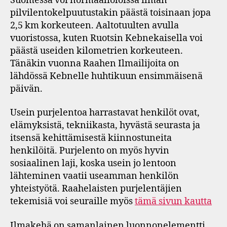
Suomessa voi normaalioloissa ilman
pilvilentokelpuutustakin päästä toisinaan jopa
2,5 km korkeuteen. Aaltotuulten avulla
vuoristossa, kuten Ruotsin Kebnekaisella voi
päästä useiden kilometrien korkeuteen.
Tänäkin vuonna Raahen Ilmailijoita on
lähdössä Kebnelle huhtikuun ensimmäisenä
päivän.
Usein purjelentoa harrastavat henkilöt ovat,
elämyksistä, tekniikasta, hyvästä seurasta ja
itsensä kehittämisestä kiinnostuneita
henkilöitä. Purjelento on myös hyvin
sosiaalinen laji, koska usein jo lentoon
lähteminen vaatii useamman henkilön
yhteistyötä. Raahelaisten purjelentäjien
tekemisiä voi seuraille myös
tämä sivun kautta
Ilmakehä on samanlainen luonnonelementti