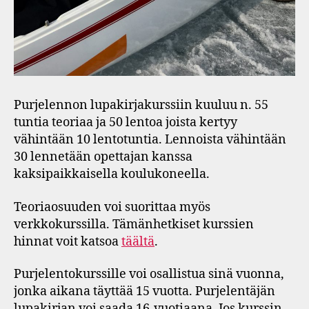
Purjelennon lupakirjakurssiin kuuluu n. 55
tuntia teoriaa ja 50 lentoa joista kertyy
vähintään 10 lentotuntia. Lennoista vähintään
30 lennetään opettajan kanssa
kaksipaikkaisella koulukoneella.
Teoriaosuuden voi suorittaa myös
verkkokurssilla. Tämänhetkiset kurssien
hinnat voit katsoa
täältä
.
Purjelentokurssille voi osallistua sinä vuonna,
jonka aikana täyttää 15 vuotta. Purjelentäjän
lupakirjan voi saada 16-vuotiaana. Jos kurssin