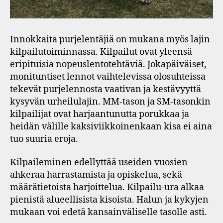
Innokkaita purjelentäjiä on mukana myös lajin
kilpailutoiminnassa. Kilpailut ovat yleensä
eripituisia nopeuslentotehtäviä. Jokapäiväiset,
monituntiset lennot vaihtelevissa olosuhteissa
tekevät purjelennosta vaativan ja kestävyyttä
kysyvän urheilulajin. MM-tason ja SM-tasonkin
kilpailijat ovat harjaantunutta porukkaa ja
heidän välille kaksiviikkoinenkaan kisa ei aina
tuo suuria eroja.
Kilpaileminen edellyttää useiden vuosien
ahkeraa harrastamista ja opiskelua, sekä
määrätietoista harjoittelua. Kilpailu-ura alkaa
pienistä alueellisista kisoista. Halun ja kykyjen
mukaan voi edetä kansainväliselle tasolle asti.