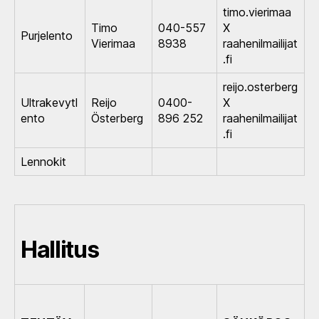
timo.vierimaa
Timo
040-557
X
Purjelento
Vierimaa
8938
raahenilmailijat
.fi
reijo.osterberg
Ultrakevytl
Reijo
0400-
X
ento
Österberg
896 252
raahenilmailijat
.fi
Lennokit
Hallitus