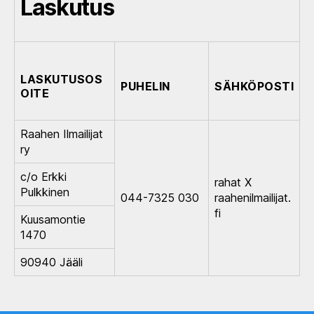
Laskutus
LASKUTUSOS
PUHELIN
SÄHKÖPOSTI
OITE
Raahen Ilmailijat
ry
c/o Erkki
rahat X
Pulkkinen
044-7325 030
raahenilmailijat.
fi
Kuusamontie
1470
90940 Jääli