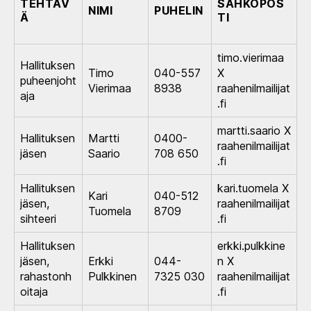
TEHTÄV
SÄHKÖPOS
NIMI
PUHELIN
Ä
TI
timo.vierimaa
Hallituksen
Timo
040-557
X
puheenjoht
Vierimaa
8938
raahenilmailijat
aja
.fi
martti.saario X
Hallituksen
Martti
0400-
raahenilmailijat
jäsen
Saario
708 650
.fi
Hallituksen
kari.tuomela X
Kari
040-512
jäsen,
raahenilmailijat
Tuomela
8709
sihteeri
.fi
Hallituksen
erkki.pulkkine
jäsen,
Erkki
044-
n X
rahastonh
Pulkkinen
7325 030
raahenilmailijat
oitaja
.fi