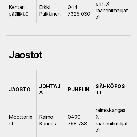
efrh X
Kentän
Erkki
044-
raahenilmailijat
päällikkö
Pulkkinen
7325 030
.fi
Jaostot
JOHTAJ
SÄHKÖPOS
JAOSTO
PUHELIN
A
TI
raimo.kangas
Moottorile
Raimo
0400-
X
nto
Kangas
798 733
raahenilmailijat
.fi