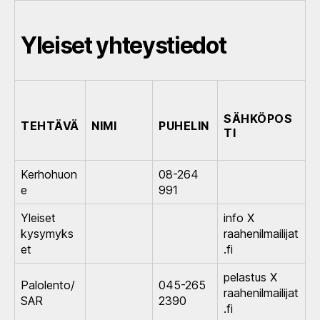
Yleiset yhteystiedot
SÄHKÖPOS
TEHTÄVÄ
NIMI
PUHELIN
TI
Kerhohuon
08-264
e
991
Yleiset
info X
kysymyks
raahenilmailijat
et
.fi
pelastus X
Palolento/
045-265
raahenilmailijat
SAR
2390
.fi