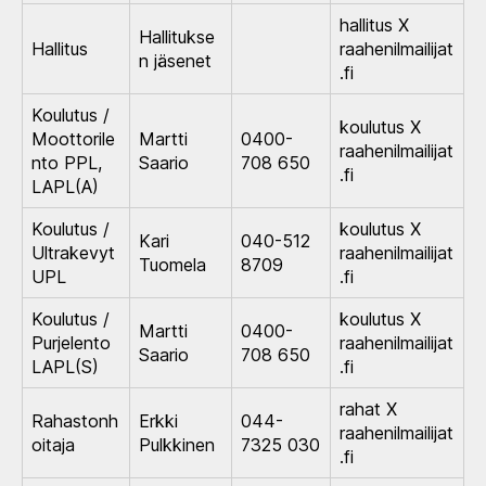
hallitus X
Hallitukse
Hallitus
raahenilmailijat
n jäsenet
.fi
Koulutus /
koulutus X
Moottorile
Martti
0400-
raahenilmailijat
nto PPL,
Saario
708 650
.fi
LAPL(A)
Koulutus /
koulutus X
Kari
040-512
Ultrakevyt
raahenilmailijat
Tuomela
8709
UPL
.fi
Koulutus /
koulutus X
Martti
0400-
Purjelento
raahenilmailijat
Saario
708 650
LAPL(S)
.fi
rahat X
Rahastonh
Erkki
044-
raahenilmailijat
oitaja
Pulkkinen
7325 030
.fi