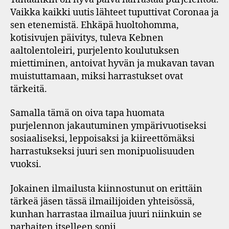
Vaikka kaikki uutis lähteet tuputtivat Coronaa ja
sen etenemistä. Ehkäpä huoltohomma,
kotisivujen päivitys, tuleva Kebnen
aaltolentoleiri, purjelento koulutuksen
miettiminen, antoivat hyvän ja mukavan tavan
muistuttamaan, miksi harrastukset ovat
tärkeitä.
Samalla tämä on oiva tapa huomata
purjelennon jakautuminen ympärivuotiseksi
sosiaaliseksi, leppoisaksi ja kiireettömäksi
harrastukseksi juuri sen monipuolisuuden
vuoksi.
Jokainen ilmailusta kiinnostunut on erittäin
tärkeä jäsen tässä ilmailijoiden yhteisössä,
kunhan harrastaa ilmailua juuri niinkuin se
parhaiten itselleen sopii.