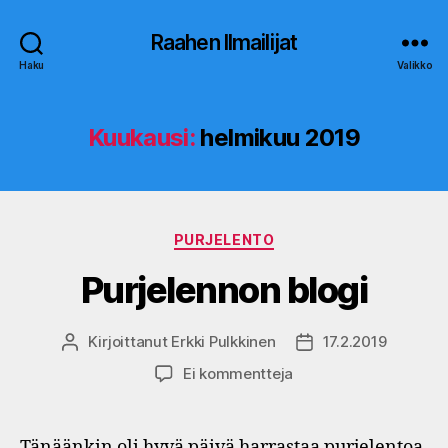
Raahen Ilmailijat
Haku
Valikko
Kuukausi:
helmikuu 2019
Kategoriat
PURJELENTO
Purjelennon blogi
Kirjoittanut
Erkki Pulkkinen
17.2.2019
Kirjoittaja
Julkaisupäivämäärä
artikkeliin
Ei kommentteja
Purjelennon
blogi
Tänäänkin oli hyvä päivä harrastaa purjelentoa.