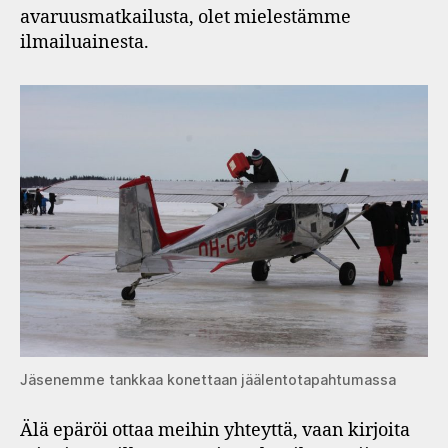
avaruusmatkailusta, olet mielestämme
ilmailuainesta.
Jäsenemme tankkaa konettaan jäälentotapahtumassa
Älä epäröi ottaa meihin yhteyttä, vaan kirjoita