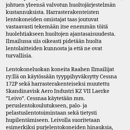
johtuen yleensä valvotun huoltojärjestelmän
kustannuksista. Harrasterakenteisten
lentokoneiden omistajat taas joutuvat
vastaavasti tekemään itse enemmän töitä
huolehtiakseen huoltojen ajantasaisuudesta.
Ilmailussa siis oikeasti pidetään huolta
lentolaitteiden kunnosta ja että ne ovat
turvallisia.
Lentokoneluokan koneita Raahen Ilmailijat
ry:llä on käytössään tyyppihyväksytty Cessna
172P sekä harrasterakenteiseksi muutettu
Skandinavisk Aero Industri KZ VII Laerke
”Leivo”. Cessnaa käytetään mm.
peruslentokoulutukseen, palo- ja
pelastuslentotoimintaan sekä tietysti
hupilentämiseen. Leivolla suoritetaan
esimerkiksi purjelentokoneiden hinauksia,