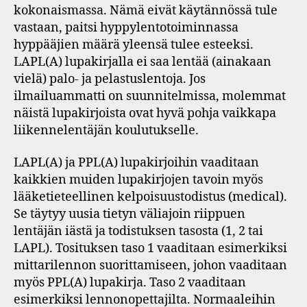
kokonaismassa. Nämä eivät käytännössä tule
vastaan, paitsi hyppylentotoiminnassa
hyppääjien määrä yleensä tulee esteeksi.
LAPL(A) lupakirjalla ei saa lentää (ainakaan
vielä) palo- ja pelastuslentoja. Jos
ilmailuammatti on suunnitelmissa, molemmat
näistä lupakirjoista ovat hyvä pohja vaikkapa
liikennelentäjän koulutukselle.
LAPL(A) ja PPL(A) lupakirjoihin vaaditaan
kaikkien muiden lupakirjojen tavoin myös
lääketieteellinen kelpoisuustodistus (medical).
Se täytyy uusia tietyn väliajoin riippuen
lentäjän iästä ja todistuksen tasosta (1, 2 tai
LAPL). Tosituksen taso 1 vaaditaan esimerkiksi
mittarilennon suorittamiseen, johon vaaditaan
myös PPL(A) lupakirja. Taso 2 vaaditaan
esimerkiksi lennonopettajilta. Normaaleihin