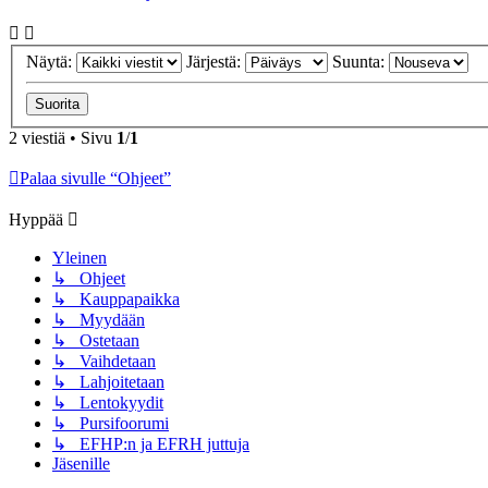
Näytä:
Järjestä:
Suunta:
2 viestiä • Sivu
1
/
1
Palaa sivulle “Ohjeet”
Hyppää
Yleinen
↳ Ohjeet
↳ Kauppapaikka
↳ Myydään
↳ Ostetaan
↳ Vaihdetaan
↳ Lahjoitetaan
↳ Lentokyydit
↳ Pursifoorumi
↳ EFHP:n ja EFRH juttuja
Jäsenille