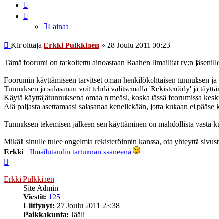
Lainaa
Lainaa
Viesti
Kirjoittaja
Erkki Pulkkinen
»
28 Joulu 2011 00:23
Tämä foorumi on tarkoitettu ainoastaan Raahen Ilmailijat ry:n jäsenille
Foorumin käyttämiseen tarvitset oman henkilökohtaisen tunnuksen ja 
Tunnuksen ja salasanan voit tehdä valitsemalla 'Rekisteröidy' ja täyttämä
Käytä käyttäjätunnuksena omaa nimeäsi, koska tässä foorumissa kesku
Älä paljasta asettamaasi salasanaa kenellekään, jotta kukaan ei pääse k
Tunnuksen tekemisen jälkeen sen käyttäminen on mahdollista vasta kun
Mikäli sinulle tulee ongelmia rekisteröinnin kanssa, ota yhteyttä sivu
Erkki
- Ilmailutaudin tartunnan saaneena
Ylös
Erkki Pulkkinen
Site Admin
Viestit:
125
Liittynyt:
27 Joulu 2011 23:38
Paikkakunta:
Jääli