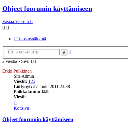
Ohjeet foorumin käyttämiseen
Vastaa Viestiin
Tulostusnäkymä
Tarkennettu
Etsi
haku
2 viestiä • Sivu
1
/
1
Erkki Pulkkinen
Site Admin
Viestit:
125
Liittynyt:
27 Joulu 2011 23:38
Paikkakunta:
Jääli
Viesti:
Viesti
Erkki
Kotisivu
Pulkkinen
Ohjeet foorumin käyttämiseen