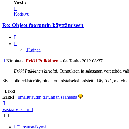
Viesti:
Viesti
Erkki
Kotisivu
Pulkkinen
Re: Ohjeet foorumin käyttämiseen
Lainaa
Lainaa
Viesti
Kirjoittaja
Erkki Pulkkinen
»
04 Touko 2012 08:37
Erkki Pulkkinen kirjoitti:
Tunnuksen ja salasanan voit tehdä valits
Sivustolle rekisteröityminen on toistaiseksi poistettu käytöstä, ota yhte
- Erkki
Erkki
- Ilmailutaudin tartunnan saaneena
Ylös
Vastaa Viestiin
Tulostusnäkymä