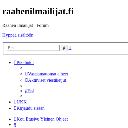
raahenilmailijat.fi
Raahen Ilmailijat - Forum
Hyppää sisältöön
Tarkennettu
Etsi
haku
Pikalinkit
Vastaamattomat aiheet
Aktiiviset viestiketjut
Etsi
UKK
Kirjaudu sisään
Koti
Etusivu
Yleinen
Ohjeet
Etsi