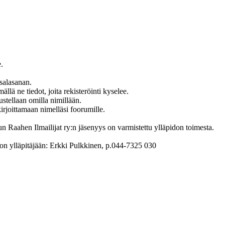
.
salasanan.
llä ne tiedot, joita rekisteröinti kyselee.
stellaan omilla nimillään.
irjoittamaan nimelläsi foorumille.
 Raahen Ilmailijat ry:n jäsenyys on varmistettu ylläpidon toimesta.
ston ylläpitäjään: Erkki Pulkkinen, p.044-7325 030