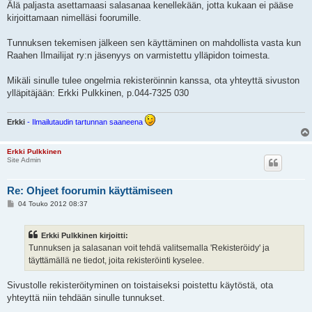
Älä paljasta asettamaasi salasanaa kenellekään, jotta kukaan ei pääse
kirjoittamaan nimelläsi foorumille.
Tunnuksen tekemisen jälkeen sen käyttäminen on mahdollista vasta kun
Raahen Ilmailijat ry:n jäsenyys on varmistettu ylläpidon toimesta.
Mikäli sinulle tulee ongelmia rekisteröinnin kanssa, ota yhteyttä sivuston
ylläpitäjään: Erkki Pulkkinen, p.044-7325 030
Erkki
- Ilmailutaudin tartunnan saaneena
Erkki Pulkkinen
Site Admin
Re: Ohjeet foorumin käyttämiseen
V
04 Touko 2012 08:37
i
e
s
Erkki Pulkkinen kirjoitti:
t
i
Tunnuksen ja salasanan voit tehdä valitsemalla 'Rekisteröidy' ja
täyttämällä ne tiedot, joita rekisteröinti kyselee.
Sivustolle rekisteröityminen on toistaiseksi poistettu käytöstä, ota
yhteyttä niin tehdään sinulle tunnukset.