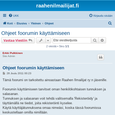
raahenilmailijat.fi
UKK
Kirjaudu sisään
E
Koti
Etusivu
Yleinen
Ohjeet
t
Ohjeet foorumin käyttämiseen
s
Etsi
Tarken
Vastaa Viestiin
i
2 viestiä • Sivu
1
/
1
Erkki Pulkkinen
Site Admin
Ohjeet foorumin käyttämiseen
V
28 Joulu 2011 00:23
i
e
Tämä foorumi on tarkoitettu ainoastaan Raahen Ilmailijat ry:n jäsenille.
s
t
i
Foorumin käyttämiseen tarvitset oman henkilökohtaisen tunnuksen ja
salasanan.
Tunnuksen ja salasanan voit tehdä valitsemalla 'Rekisteröidy' ja
täyttämällä ne tiedot, joita rekisteröinti kyselee.
Käytä käyttäjätunnuksena omaa nimeäsi, koska tässä foorumissa
keskustellaan omilla nimillään.