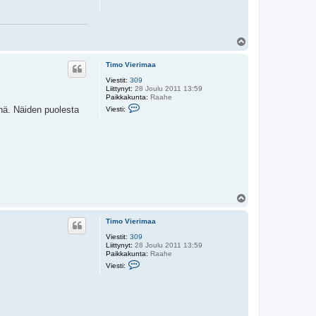
a
a
Y
l
ö
Timo Vierimaa
s
Viestit:
309
Liittynyt:
28 Joulu 2011 13:59
Paikkakunta:
Raahe
V
nä. Näiden puolesta
Viesti:
i
e
s
t
i
T
i
m
o
V
Y
i
l
e
r
ö
Timo Vierimaa
i
s
m
Viestit:
309
a
Liittynyt:
28 Joulu 2011 13:59
a
Paikkakunta:
Raahe
V
Viesti:
i
e
s
t
i
T