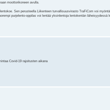
lmaan moottorikoneen avulla.
lentokoe. Sen perusteella Liikenteen turvallisuusvirasto TraFiCom voi myöntä
 nuorempi purjelento-oppilas voi lentää yksinlentoja lentokentän läheisyydessä 
imintaa Covid-19 rajoitusten aikana