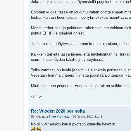
i
Joko porukoilla olisi halua käynnistellä purjelentotoimintaa
Coronan vuoksi tässä on jouduttu vähän odottelemaan miten m
lentää, kunhan huomioidaan nuo ryhmäkokoa määrittävät a
Monet kerhot ovat jo pohtineet, miten toiminta voidaan alo
pohtia EFHP:lle toimivat ohjeet.
Tuolta pulinalta löytyy useamman kerhon ajatuksia, monet 
Kaikkein tärkeitä tässä lienee, että huolehditaan ns. turv
esim. hinausköyden käsittelyn yhteydessä.
Teillä varmasti on hyviä ja toimivia ajatuksia poristaan ni
Vedetään homma yhteen, niin että päästää aloittamaan kau
Minä olen tuon perjantain Haapavedellä, tulkaa vaikka sinne 
-Timo-
Re: Vuoden 2020 porinoita
V
Kirjoittaja
Timo Vierimaa
»
01 Touko 2020 21:42
i
e
No niin viimeinkin kausi pyörähti kunnolla käyntiin.
s
t