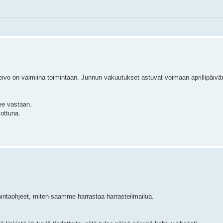
eivo on valmiina toimintaan. Junnun vakuutukset astuvat voimaan aprillipäivä
ee vastaan.
sottuna.
mintaohjeet, miten saamme harrastaa harrasteilmailua.