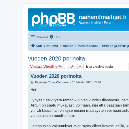
raahenilmailijat.fi
Raahen Ilmailijat - Forum
Pikalinkit
UKK
Koti
Etusivu
Yleinen
Pursifoorumi
EFHP:n ja EFRH j
Vuoden 2020 porinoita
Vastaa Viestiin
Vuoden 2020 porinoita
V
Kirjoittaja
Timo Vierimaa
»
16 Maalis 2020 13:20
i
e
Hei
s
t
i
Lyhyesti selvitystä tämän kuluvan vuoden tilanteesta, näin
ARC:t on saatu mukavasti voimaan, niin että päästään tä
yli. Eli tässä hän on kyse uusien määräysten voimaan astum
valtuutuksien muuttumisiin.
Lentopuolen vakuutukset ovat myös olleet kovasti esillä, ku