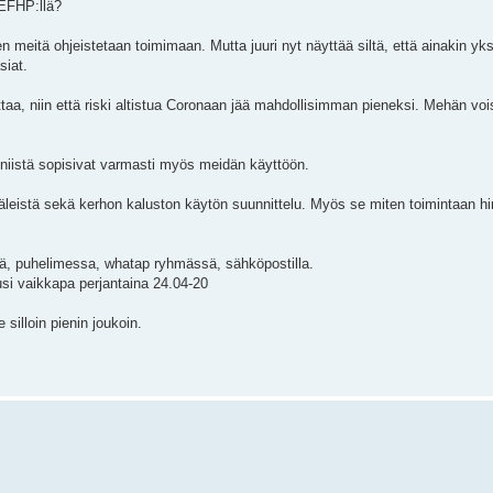
 EFHP:llä?
eitä ohjeistetaan toimimaan. Mutta juuri nyt näyttää siltä, että ainakin yksip
siat.
ittaa, niin että riski altistua Coronaan jää mahdollisimman pieneksi. Mehän vo
niistä sopisivat varmasti myös meidän käyttöön.
aväleistä sekä kerhon kaluston käytön suunnittelu. Myös se miten toimintaan 
istä, puhelimessa, whatap ryhmässä, sähköpostilla.
si vaikkapa perjantaina 24.04-20
silloin pienin joukoin.