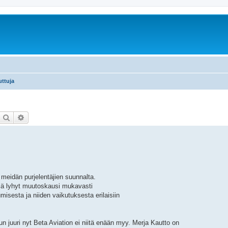
uttuja
Etsi
Tarkennettu haku
 meidän purjelentäjien suunnalta.
mä lyhyt muutoskausi mukavasti
isesta ja niiden vaikutuksesta erilaisiin
n juuri nyt Beta Aviation ei niitä enään myy. Merja Kautto on