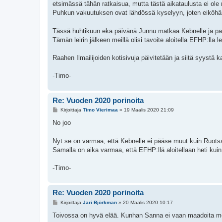
etsimässä tähän ratkaisua, mutta tästä aikataulusta ei ol
Puhkun vakuutuksen ovat lähdössä kyselyyn, joten eiköhän 
Tässä huhtikuun eka päivänä Junnu matkaa Kebnelle ja palaa 
Tämän leirin jälkeen meillä olisi tavoite aloitella EFHP:lla le
Raahen Ilmailijoiden kotisivuja päivitetään ja siitä syystä kai
-Timo-
Re: Vuoden 2020 porinoita
V
Kirjoittaja
Timo Vierimaa
»
19 Maalis 2020 21:09
i
e
No joo
s
t
i
Nyt se on varmaa, että Kebnelle ei pääse muut kuin Ruots
Samalla on aika varmaa, että EFHP:llä aloitellaan heti kuin
-Timo-
Re: Vuoden 2020 porinoita
V
Kirjoittaja
Jari Björkman
»
20 Maalis 2020 10:17
i
e
Toivossa on hyvä elää. Kunhan Sanna ei vaan maadoita mei
s