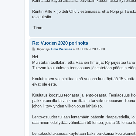
Kannattaa käydä aikalailla päivittäin katsomassa kyseisestä l
Runtin Ville kirjoitteli OIK viestinnässä, että Norja ja Tan
rajoituksiin.
-Timo-
Re: Vuoden 2020 porinoita
V
Kirjoittaja
Timo Vierimaa
»
04 Huhti 2020 19:30
i
e
Hei
s
Muistutan täälläkin, että Raahen Ilmailjat Ry järjestää tän
t
i
Tulevan koulutuksen teoriaosuus järjestetään pääosin etäo
Koulutuksen voi aloittaa sinä vuonna kun täyttää 15 vuotta.
eivät ole este.
Koulutus koostuu teoriasta ja lento-osasta. Teoriaosuus k
paikkakunnilla talviaikaan iltaisin tai viikonloppuisin. Te
johon liittyy yhden viikonlopun lähijakso.
Lento-osuudet tullaan lentämään pääosin Haapavedellä, joi
saaminen edellyttää vähintään 50 lentoa, joista 10 lentoa le
Lentokoulutuksessa käytetään kaksipaikkaisia koulukoneita