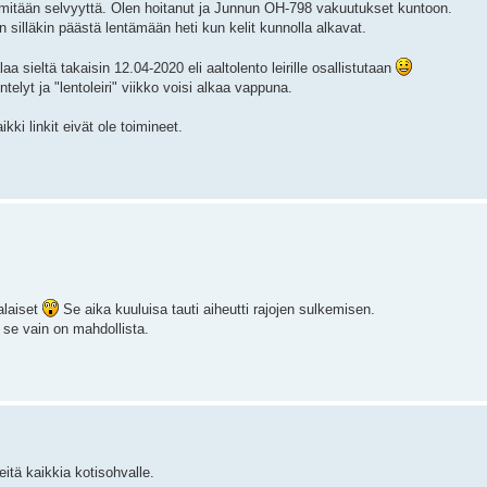
e mitään selvyyttä. Olen hoitanut ja Junnun OH-798 vakuutukset kuntoon.
silläkin päästä lentämään heti kun kelit kunnolla alkavat.
sieltä takaisin 12.04-2020 eli aaltolento leirille osallistutaan
ntelyt ja "lentoleiri" viikko voisi alkaa vappuna.
kki linkit eivät ole toimineet.
alaiset
Se aika kuuluisa tauti aiheutti rajojen sulkemisen.
 se vain on mahdollista.
tä kaikkia kotisohvalle.