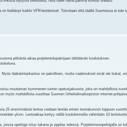
inkistä löytyviä tiedotteita, niitä tulee näinä päivinä kohtuu tiheästi.
ska on kieltänyt kaikki VFR-lentämiset. Toivotaan että täällä Suomessa ei tule t
ä vuonna pitkästä aikaa purjelentolupakirjaan tähtäävän koulutuksen.
piskeluna.
 Myös lääkärintarkastus on pakollinen, mutta vaatimukset eivät ole tiukat, es
oostuu muutaman kymmenen tunnin opetusjaksosta, joka on mahdollista suorit
oria on myös mahdollista suorittaa Suomen Urheiluilmailuopiston internet-pohjai
sta 25 ensimmäistä lentoa voidaan lentää ennen teoriakurssin loppuun suoritt
nnetään yksin. Lentoaikaa kertyy näillä koululennoilla vähintään 10 lentotunti
, joissa opettaja istuu takana ja oppilas edessä. Purjelennonopettajalla on 