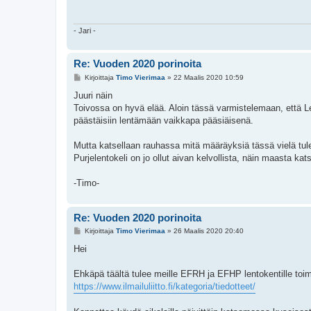
t
i
- Jari -
Re: Vuoden 2020 porinoita
V
Kirjoittaja
Timo Vierimaa
»
22 Maalis 2020 10:59
i
e
Juuri näin
s
Toivossa on hyvä elää. Aloin tässä varmistelemaan, että L
t
i
päästäisiin lentämään vaikkapa pääsiäisenä.
Mutta katsellaan rauhassa mitä määräyksiä tässä vielä tul
Purjelentokeli on jo ollut aivan kelvollista, näin maasta kat
-Timo-
Re: Vuoden 2020 porinoita
V
Kirjoittaja
Timo Vierimaa
»
26 Maalis 2020 20:40
i
e
Hei
s
t
i
Ehkäpä täältä tulee meille EFRH ja EFHP lentokentille toi
https://www.ilmailuliitto.fi/kategoria/tiedotteet/