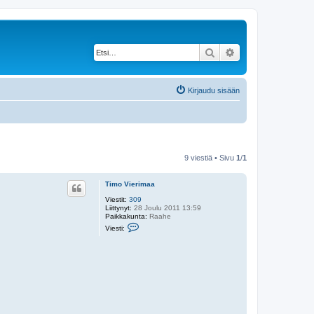
Etsi
Tarkennettu haku
Kirjaudu sisään
9 viestiä • Sivu
1
/
1
Timo Vierimaa
Viestit:
309
Liittynyt:
28 Joulu 2011 13:59
Paikkakunta:
Raahe
V
Viesti:
i
e
s
t
i
T
i
m
o
V