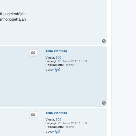
ä purjelentäjän
lennonopettajan
Y
l
ö
Timo Vierimaa
s
Viestit:
309
Liittynyt:
28 Joulu 2011 13:59
Paikkakunta:
Raahe
V
Viesti:
i
e
s
t
i
T
i
m
o
Y
V
l
i
ö
e
Timo Vierimaa
s
r
i
Viestit:
309
m
Liittynyt:
28 Joulu 2011 13:59
a
Paikkakunta:
Raahe
a
V
Viesti:
i