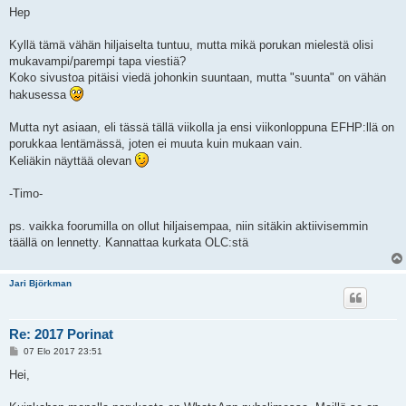
e
Hep
s
t
i
Kyllä tämä vähän hiljaiselta tuntuu, mutta mikä porukan mielestä olisi
mukavampi/parempi tapa viestiä?
Koko sivustoa pitäisi viedä johonkin suuntaan, mutta "suunta" on vähän
hakusessa
Mutta nyt asiaan, eli tässä tällä viikolla ja ensi viikonloppuna EFHP:llä on
porukkaa lentämässä, joten ei muuta kuin mukaan vain.
Keliäkin näyttää olevan
-Timo-
ps. vaikka foorumilla on ollut hiljaisempaa, niin sitäkin aktiivisemmin
täällä on lennetty. Kannattaa kurkata OLC:stä
Jari Björkman
Re: 2017 Porinat
V
07 Elo 2017 23:51
i
e
Hei,
s
t
i