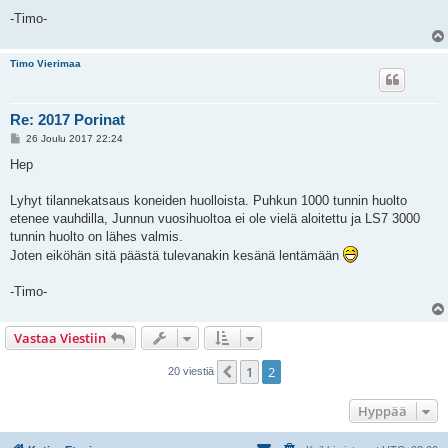
-Timo-
Timo Vierimaa
Re: 2017 Porinat
V
26 Joulu 2017 22:24
i
e
Hep
s
t
i
Lyhyt tilannekatsaus koneiden huolloista. Puhkun 1000 tunnin huolto
etenee vauhdilla, Junnun vuosihuoltoa ei ole vielä aloitettu ja LS7 3000
tunnin huolto on lähes valmis.
Joten eiköhän sitä päästä tulevanakin kesänä lentämään
-Timo-
Vastaa Viestiin
1
2
Edellinen
20 viestiä
Hyppää