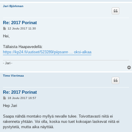
Jari Björkman
Re: 2017 Porinat
V
12 Joulu 2017 11:30
i
e
Hei,
s
t
i
Tällaista Haapavedellä:
https://kp24.fi/uutiset/523289/piipsann ... oksi-alkaa
- Jari -
Timo Vierimaa
Re: 2017 Porinat
V
18 Joulu 2017 16:57
i
e
Hep Jari
s
t
i
Saapa nähdä montako myllyä nevalle tulee. Toivottavasti niitä ei
rakenneta yhtään. Voi olla, koska nuo tuet kokoajan laskevat niitä ei
pystytetä, mutta aika näyttää.