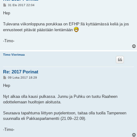
V
31 Elo 2017 22:04
i
e
Hep
s
t
i
Tulevana viikonloppuna porukkaa on EFHP:llä kyttäämässä keliä ja jos
ennusteeet pitävät päästään lentämään
-Timo-
Timo Vierimaa
Re: 2017 Porinat
V
09 Loka 2017 18:29
i
e
Hep
s
t
i
Nyt alkaa olla kausi pulkassa. Junnu ja Puhku on tuotu Raaheen
odottelemaan huoltojen aloitusta.
Seuraava tapahtuma liittyen purjelentoon, taitaa olla tuolla Tampereen
suunnalla eli Pakkasparlamentti (21.09--22.09).
-Timo-