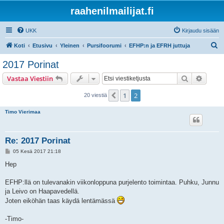
raahenilmailijat.fi
UKK
Kirjaudu sisään
E
Koti
Etusivu
Yleinen
Pursifoorumi
EFHP:n ja EFRH juttuja
t
2017 Porinat
s
Etsi
Tarken
Vastaa Viestiin
i
1
2
Edellinen
20 viestiä
Timo Vierimaa
Re: 2017 Porinat
V
05 Kesä 2017 21:18
i
e
Hep
s
t
i
EFHP:llä on tulevanakin viikonloppuna purjelento toimintaa. Puhku, Junnu
ja Leivo on Haapavedellä.
Joten eiköhän taas käydä lentämässä
-Timo-