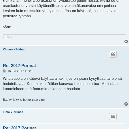
Kuinkahan monella porukasta on WhatsApp puhelimessa. Meillä se on
osoittautunut varsin käytännölliseksi viestintäkanavaksi niin perheen
kesken kuin muissakin yhteyksissä. Jos on käyttäjiä, niin sinne voisi
perustaa ryhmän.
-Jari-
- Jari -
Kimmo Kärkinen
Re: 2017 Porinat
V
16 Elo 2017 12:20
i
e
Whatsuppia on kätevä käyttää ainakin jos on jotain kysyttävä tai pientä
s
tiedotettavaa. Kumminkin tätäkin kanavaa tulee seurattua. Mielestäni
t
i
kumminkaan tätä foorumia ei kannata haudata.
Bad whisky is better than vine
Timo Vierimaa
Re: 2017 Porinat