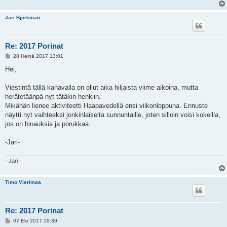
Jari Björkman
Re: 2017 Porinat
V
28 Heinä 2017 13:01
i
e
Hei,
s
t
i
Viestintä tällä kanavalla on ollut aika hiljaista viime aikoina, mutta
herätetäänpä nyt tätäkin henkiin.
Mikähän lienee aktiviteetti Haapavedellä ensi viikonloppuna. Ennuste
näytti nyt vaihteeksi jonkinlaiselta sunnuntaille, joten silloin voisi kokeilla,
jos on hinauksia ja porukkaa.
-Jari-
- Jari -
Timo Vierimaa
Re: 2017 Porinat
V
07 Elo 2017 19:39
i