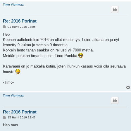
Timo Vierimaa
Re: 2016 Porinat
V
01 Huhti 2016 23:05
i
e
Hep
s
Kebnen aaltolentoleiri 2016 on ollut menestys. Leirin aikana on jo nyt
t
i
lennetty 9 kultaa ja samoin 9 timanttia.
Korkein lento tähän saakka on reilusti yli 7000 metriä.
Meidän porukan timantin lensi Timo Pankka
Karavaani on jo matkalla kotiin, joten Puhkun kasaus voisi olla seuraava
haaste
-Timo-
Timo Vierimaa
Re: 2016 Porinat
V
15 Huhti 2016 22:43
i
e
Hep taas
s