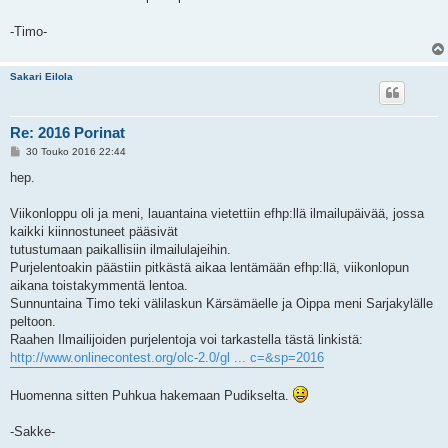
-Timo-
Sakari Eilola
Re: 2016 Porinat
V
30 Touko 2016 22:44
i
e
hep.
s
t
i
Viikonloppu oli ja meni, lauantaina vietettiin efhp:llä ilmailupäivää, jossa
kaikki kiinnostuneet pääsivät
tutustumaan paikallisiin ilmailulajeihin.
Purjelentoakin päästiin pitkästä aikaa lentämään efhp:llä, viikonlopun
aikana toistakymmentä lentoa.
Sunnuntaina Timo teki välilaskun Kärsämäelle ja Oippa meni Sarjakylälle
peltoon.
Raahen Ilmailijoiden purjelentoja voi tarkastella tästä linkistä:
http://www.onlinecontest.org/olc-2.0/gl ... c=&sp=2016
Huomenna sitten Puhkua hakemaan Pudikselta.
-Sakke-