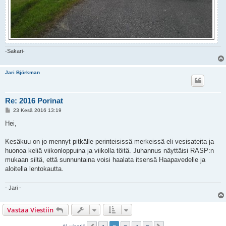
-Sakari-
Jari Björkman
Re: 2016 Porinat
V
23 Kesä 2016 13:19
i
e
Hei,
s
t
i
Kesäkuu on jo mennyt pitkälle perinteisissä merkeissä eli vesisateita ja
huonoa keliä viikonloppuina ja viikolla töitä. Juhannus näyttäisi RASP:n
mukaan siltä, että sunnuntaina voisi haalata itsensä Haapavedelle ja
aloitella lentokautta.
- Jari -
Vastaa Viestiin