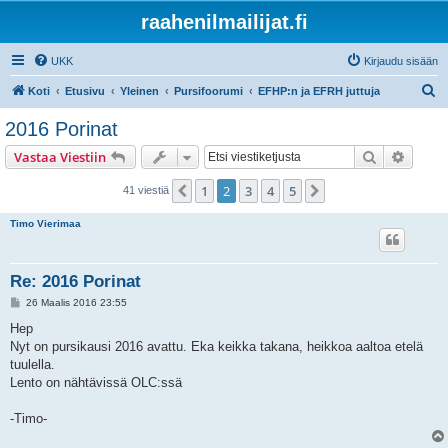
raahenilmailijat.fi
UKK
Kirjaudu sisään
E
Koti
Etusivu
Yleinen
Pursifoorumi
EFHP:n ja EFRH juttuja
t
2016 Porinat
s
Etsi
Tarken
Vastaa Viestiin
i
1
2
3
4
5
Edellinen
Seuraava
41 viestiä
Timo Vierimaa
Re: 2016 Porinat
V
26 Maalis 2016 23:55
i
e
Hep
s
Nyt on pursikausi 2016 avattu. Eka keikka takana, heikkoa aaltoa etelä
t
i
tuulella.
Lento on nähtävissä OLC:ssä
-Timo-