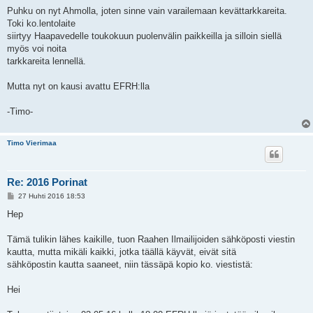
t
i
Puhku on nyt Ahmolla, joten sinne vain varailemaan kevättarkkareita.
Toki ko.lentolaite
siirtyy Haapavedelle toukokuun puolenvälin paikkeilla ja silloin siellä
myös voi noita
tarkkareita lennellä.
Mutta nyt on kausi avattu EFRH:lla
-Timo-
Timo Vierimaa
Re: 2016 Porinat
V
27 Huhti 2016 18:53
i
e
Hep
s
t
i
Tämä tulikin lähes kaikille, tuon Raahen Ilmailijoiden sähköposti viestin
kautta, mutta mikäli kaikki, jotka täällä käyvät, eivät sitä
sähköpostin kautta saaneet, niin tässäpä kopio ko. viestistä:
Hei