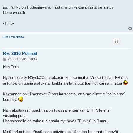
ps, Puhku on Pudasjärvellä, mutta reilun viikon päästä se siirtyy
Haapavedelle.
-Timo-
Timo Vierimaa
Re: 2016 Porinat
V
23 Touko 2016 20:12
i
e
Hep Taas
s
t
i
Nyt on päästy Räyskälästä takaisin koti konnuille. Viikko tuolla EFRY:llä
antoi paljon uusia ajatuksia, kaikki siellä istutut luennot kannatti istua
Käytännön opit ilmenevät Oipan lauseesta, että me olimme "peltolento"
kurssilla
Näin alustavasti porukkaa on tulossa lentämään EFHP:lle ensi
viikonloppuna.
Haapavedelle on tarkoitus saada nyt myös "Puhku" ja Junnu.
Minä tarkentelen tässä parin päivän sisällä miten hommat etenevät.