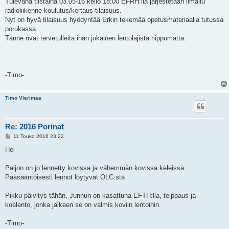
Tulevana tiistaina 03.05-16 kello 18:00 EFRH:lla järjestetään ilmailu
radioliikenne koulutus/kertaus tilaisuus.
Nyt on hyvä tilaisuus hyödyntää Erkin tekemää opetusmateriaalia tutussa
porukassa.
Tänne ovat tervetulleita ihan jokainen lentolajista riippumatta.
-Timo-
Timo Vierimaa
Re: 2016 Porinat
V
11 Touko 2016 23:22
i
e
Hei
s
t
i
Paljon on jo lennetty kovissa ja vähemmän kovissa keleissä.
Pääsääntöisesti lennot löytyvät OLC:stä
Pikku päivitys tähän, Junnun on kasattuna EFTH:lla, teippaus ja
koelento, jonka jälkeen se on valmis koviin lentoihin.
-Timo-