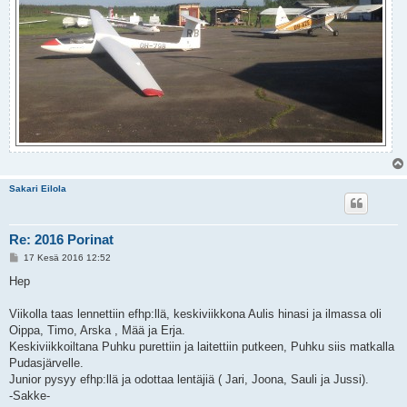
Sakari Eilola
Re: 2016 Porinat
V
17 Kesä 2016 12:52
i
e
Hep
s
t
i
Viikolla taas lennettiin efhp:llä, keskiviikkona Aulis hinasi ja ilmassa oli
Oippa, Timo, Arska , Mää ja Erja.
Keskiviikkoiltana Puhku purettiin ja laitettiin putkeen, Puhku siis matkalla
Pudasjärvelle.
Junior pysyy efhp:llä ja odottaa lentäjiä ( Jari, Joona, Sauli ja Jussi).
-Sakke-