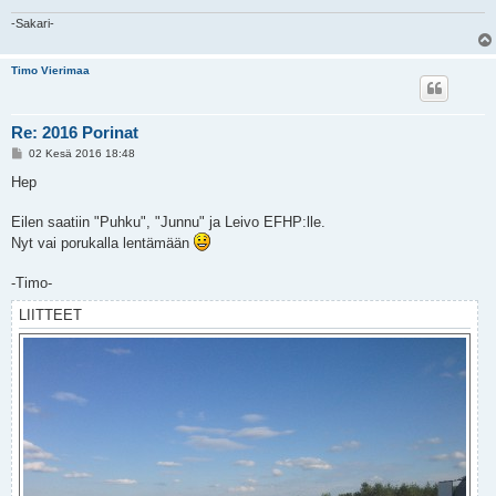
-Sakari-
Timo Vierimaa
Re: 2016 Porinat
V
02 Kesä 2016 18:48
i
e
Hep
s
t
i
Eilen saatiin "Puhku", "Junnu" ja Leivo EFHP:lle.
Nyt vai porukalla lentämään
-Timo-
LIITTEET