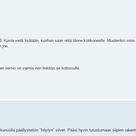
3. Kuvia vielä lisätään, kunhan saan niitä tänne kotikoneelle. Muutenkin voisi 
 jne.
en versio on valmis niin linkitän se kotisivulle.
urssilla päällystettiin "höyryn" siivet. Pääsi hyvin tutustumaan siipien rakente