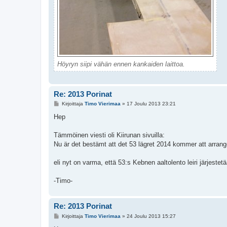
Höyryn siipi vähän ennen kankaiden laittoa.
Re: 2013 Porinat
V
Kirjoittaja
Timo Vierimaa
»
17 Joulu 2013 23:21
i
e
Hep
s
t
i
Tämmöinen viesti oli Kiirunan sivuilla:
Nu är det bestämt att det 53 lägret 2014 kommer att arran
eli nyt on varma, että 53:s Kebnen aaltolento leiri järjestetä
-Timo-
Re: 2013 Porinat
V
Kirjoittaja
Timo Vierimaa
»
24 Joulu 2013 15:27
i