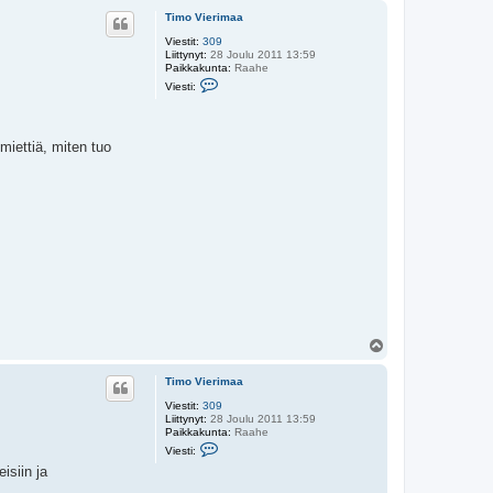
ö
Timo Vierimaa
s
Viestit:
309
Liittynyt:
28 Joulu 2011 13:59
Paikkakunta:
Raahe
V
Viesti:
i
e
s
t
miettiä, miten tuo
i
T
i
m
o
V
i
e
r
i
m
a
a
Y
l
ö
Timo Vierimaa
s
Viestit:
309
Liittynyt:
28 Joulu 2011 13:59
Paikkakunta:
Raahe
V
Viesti:
i
isiin ja
e
s