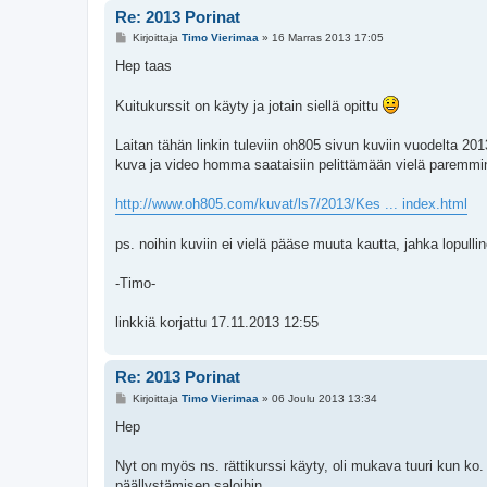
Re: 2013 Porinat
V
Kirjoittaja
Timo Vierimaa
»
16 Marras 2013 17:05
i
e
Hep taas
s
t
i
Kuitukurssit on käyty ja jotain siellä opittu
Laitan tähän linkin tuleviin oh805 sivun kuviin vuodelta 201
kuva ja video homma saataisiin pelittämään vielä paremmin
http://www.oh805.com/kuvat/ls7/2013/Kes ... index.html
ps. noihin kuviin ei vielä pääse muuta kautta, jahka lopullin
-Timo-
linkkiä korjattu 17.11.2013 12:55
Re: 2013 Porinat
V
Kirjoittaja
Timo Vierimaa
»
06 Joulu 2013 13:34
i
e
Hep
s
t
i
Nyt on myös ns. rättikurssi käyty, oli mukava tuuri kun ko. k
päällystämisen saloihin.