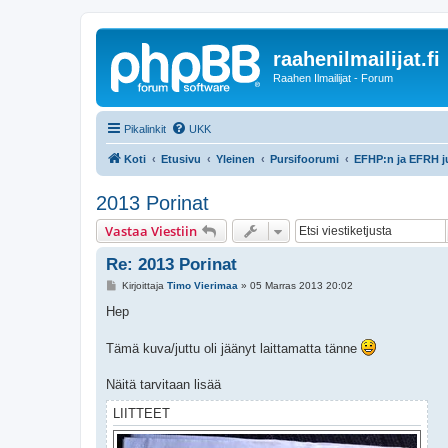
raahenilmailijat.fi
Raahen Ilmailijat - Forum
Pikalinkit
UKK
Koti
Etusivu
Yleinen
Pursifoorumi
EFHP:n ja EFRH j
2013 Porinat
Vastaa Viestiin
Re: 2013 Porinat
V
Kirjoittaja
Timo Vierimaa
»
05 Marras 2013 20:02
i
e
Hep
s
t
i
Tämä kuva/juttu oli jäänyt laittamatta tänne
Näitä tarvitaan lisää
LIITTEET