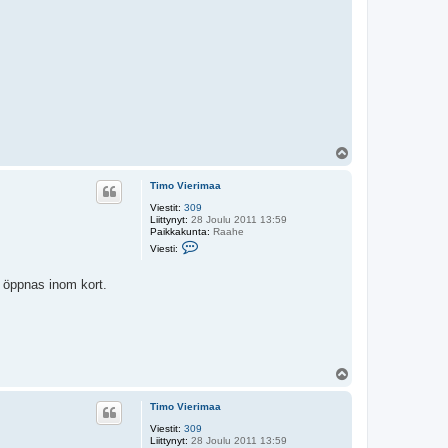
Y
l
ö
Timo Vierimaa
s
Viestit:
309
Liittynyt:
28 Joulu 2011 13:59
Paikkakunta:
Raahe
V
Viesti:
i
e
s
t öppnas inom kort.
t
i
T
i
m
o
V
Y
i
l
e
r
ö
Timo Vierimaa
i
s
m
Viestit:
309
a
Liittynyt:
28 Joulu 2011 13:59
a