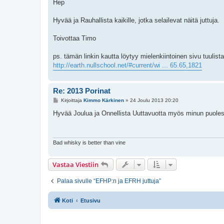
e
Hep
s
t
i
Hyvää ja Rauhallista kaikille, jotka selailevat näitä juttuja.
Toivottaa Timo
ps. tämän linkin kautta löytyy mielenkiintoinen sivu tuulista
http://earth.nullschool.net/#current/wi ... 65.65,1821
Re: 2013 Porinat
V
Kirjoittaja
Kimmo Kärkinen
»
24 Joulu 2013 20:20
i
e
Hyvää Joulua ja Onnellista Uuttavuotta myös minun puolest
s
t
i
Bad whisky is better than vine
Vastaa Viestiin
Palaa sivulle “EFHP:n ja EFRH juttuja”
Koti
Etusivu