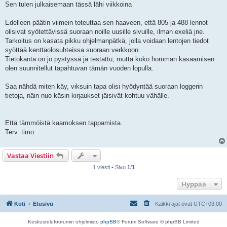
Sen tulen julkaisemaan tässä lähi viikkoina
Edelleen päätin viimein toteuttaa sen haaveen, että 805 ja 488 lennot
olisivat syötettävissä suoraan noille uusille sivuille, ilman exeliä jne.
Tarkoitus on kasata pikku ohjelmanpätkä, jolla voidaan lentojen tiedot
syöttää kenttäolosuhteissa suoraan verkkoon.
Tietokanta on jo pystyssä ja testattu, mutta koko homman kasaamisen
olen suunnitellut tapahtuvan tämän vuoden lopulla.
Saa nähdä miten käy, viksuin tapa olisi hyödyntää suoraan loggerin
tietoja, näin nuo käsin kirjaukset jäisivät kohtuu vähälle.
Että tämmöistä kaamoksen tappamista.
Terv. timo
Vastaa Viestiin
1 viesti • Sivu
1
/
1
Hyppää
Koti
Etusivu
Kaikki ajat ovat
UTC+03:00
Keskustelufoorumin ohjelmisto
phpBB
® Forum Software © phpBB Limited