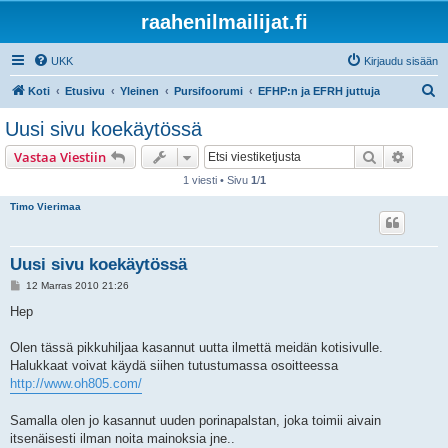
raahenilmailijat.fi
UKK
Kirjaudu sisään
E
Koti
Etusivu
Yleinen
Pursifoorumi
EFHP:n ja EFRH juttuja
t
Uusi sivu koekäytössä
s
Etsi
Tarken
Vastaa Viestiin
i
1 viesti • Sivu
1
/
1
Timo Vierimaa
Uusi sivu koekäytössä
V
12 Marras 2010 21:26
i
e
Hep
s
t
i
Olen tässä pikkuhiljaa kasannut uutta ilmettä meidän kotisivulle.
Halukkaat voivat käydä siihen tutustumassa osoitteessa
http://www.oh805.com/
Samalla olen jo kasannut uuden porinapalstan, joka toimii aivain
itsenäisesti ilman noita mainoksia jne..