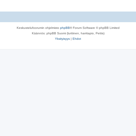
Keskustelufoorumin ohjelmisto
phpBB
® Forum Software © phpBB Limited
Käännös: phpBB Suomi (lurttinen, harritapio, Pettis)
Yksityisyys
|
Ehdot