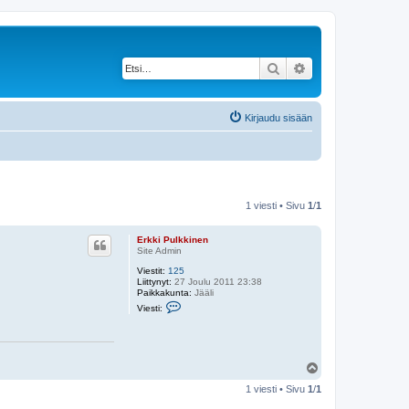
Etsi
Tarkennettu haku
Kirjaudu sisään
1 viesti • Sivu
1
/
1
Erkki Pulkkinen
Site Admin
Viestit:
125
Liittynyt:
27 Joulu 2011 23:38
Paikkakunta:
Jääli
V
Viesti:
i
e
s
t
i
Y
E
l
r
1 viesti • Sivu
1
/
1
k
ö
k
s