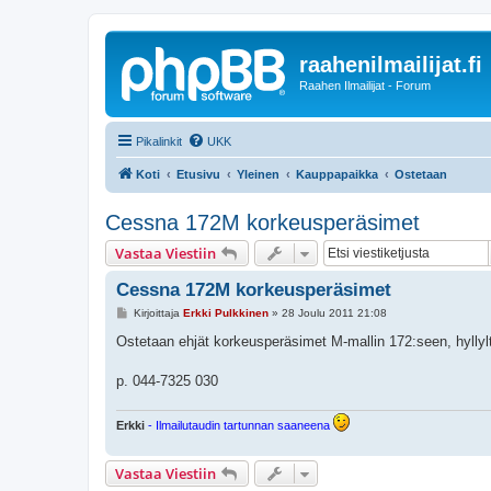
raahenilmailijat.fi
Raahen Ilmailijat - Forum
Pikalinkit
UKK
Koti
Etusivu
Yleinen
Kauppapaikka
Ostetaan
Cessna 172M korkeusperäsimet
Vastaa Viestiin
Cessna 172M korkeusperäsimet
V
Kirjoittaja
Erkki Pulkkinen
»
28 Joulu 2011 21:08
i
e
Ostetaan ehjät korkeusperäsimet M-mallin 172:seen, hyllyl
s
t
i
p. 044-7325 030
Erkki
- Ilmailutaudin tartunnan saaneena
Vastaa Viestiin