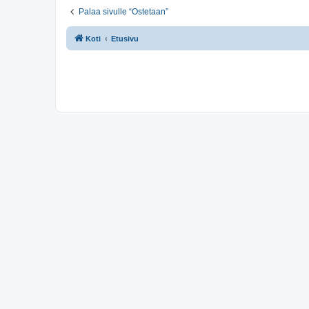
Palaa sivulle “Ostetaan”
Koti
Etusivu