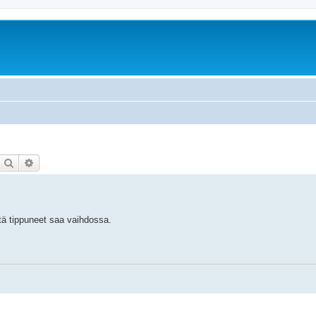
Etsi
Tarkennettu haku
tä tippuneet saa vaihdossa.