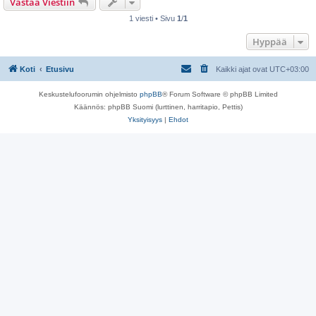
Vastaa Viestiin
1 viesti • Sivu
1
/
1
Hyppää
Koti
Etusivu
Kaikki ajat ovat
UTC+03:00
Keskustelufoorumin ohjelmisto
phpBB
® Forum Software © phpBB Limited
Käännös: phpBB Suomi (lurttinen, harritapio, Pettis)
Yksityisyys
|
Ehdot