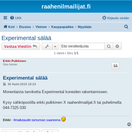
raahenilmailijat.fi
UKK
Kirjaudu sisään
E
Koti
Etusivu
Yleinen
Kauppapaikka
Myydään
t
Experimental sälää
s
Etsi
Tarken
Vastaa Viestiin
i
1 viesti • Sivu
1
/
1
Erkki Pulkkinen
Site Admin
Experimental sälää
V
30 Huhti 2015 16:23
i
e
Monenlaista tarviketta Experimental koneiden rakentamiseen.
s
t
i
Kysy sähköpostilla erkki.pulkkinen X raahenilmailijat.fi tai puhelimella
044-7325 030
Erkki
- Ilmailutaudin tartunnan saaneena