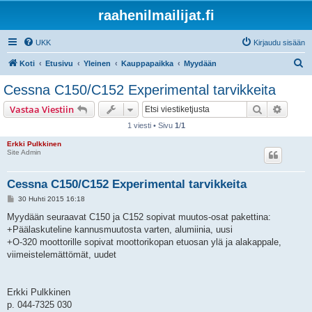
raahenilmailijat.fi
UKK
Kirjaudu sisään
E
Koti
Etusivu
Yleinen
Kauppapaikka
Myydään
t
Cessna C150/C152 Experimental tarvikkeita
s
Etsi
Tarken
Vastaa Viestiin
i
1 viesti • Sivu
1
/
1
Erkki Pulkkinen
Site Admin
Cessna C150/C152 Experimental tarvikkeita
V
30 Huhti 2015 16:18
i
e
Myydään seuraavat C150 ja C152 sopivat muutos-osat pakettina:
s
+Päälaskuteline kannusmuutosta varten, alumiinia, uusi
t
i
+O-320 moottorille sopivat moottorikopan etuosan ylä ja alakappale,
viimeistelemättömät, uudet
Erkki Pulkkinen
p. 044-7325 030