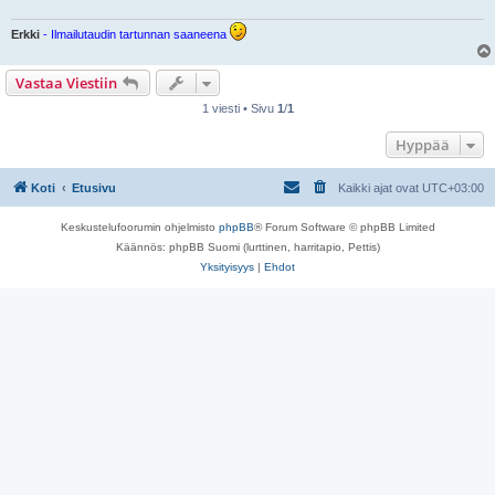
Erkki
- Ilmailutaudin tartunnan saaneena
Vastaa Viestiin
1 viesti • Sivu
1
/
1
Hyppää
Koti
Etusivu
Kaikki ajat ovat
UTC+03:00
Keskustelufoorumin ohjelmisto
phpBB
® Forum Software © phpBB Limited
Käännös: phpBB Suomi (lurttinen, harritapio, Pettis)
Yksityisyys
|
Ehdot