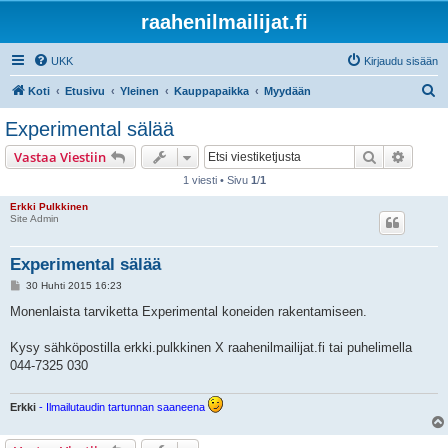
raahenilmailijat.fi
UKK
Kirjaudu sisään
E
Koti
Etusivu
Yleinen
Kauppapaikka
Myydään
t
Experimental sälää
s
Etsi
Tarken
Vastaa Viestiin
i
1 viesti • Sivu
1
/
1
Erkki Pulkkinen
Site Admin
Experimental sälää
V
30 Huhti 2015 16:23
i
e
Monenlaista tarviketta Experimental koneiden rakentamiseen.
s
t
i
Kysy sähköpostilla erkki.pulkkinen X raahenilmailijat.fi tai puhelimella
044-7325 030
Erkki
- Ilmailutaudin tartunnan saaneena