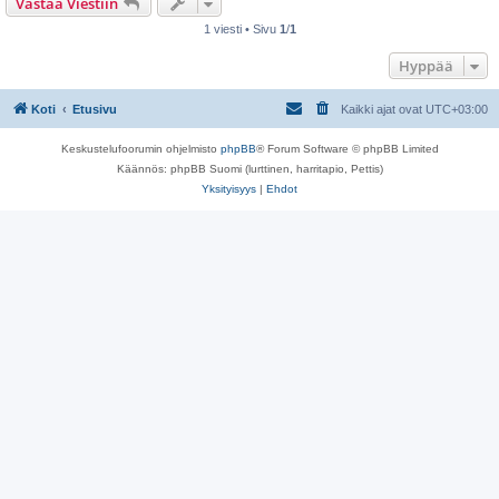
Vastaa Viestiin
1 viesti • Sivu
1
/
1
Hyppää
Koti
Etusivu
Kaikki ajat ovat
UTC+03:00
Keskustelufoorumin ohjelmisto
phpBB
® Forum Software © phpBB Limited
Käännös: phpBB Suomi (lurttinen, harritapio, Pettis)
Yksityisyys
|
Ehdot