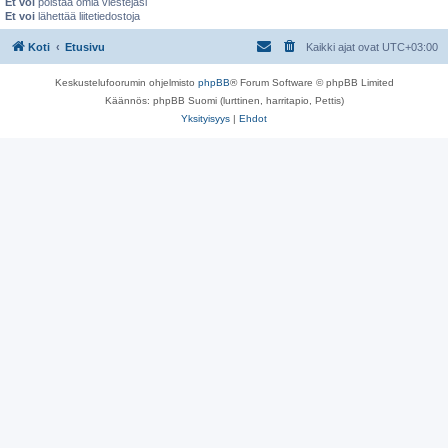
Et voi
poistaa omia viestejäsi
Et voi
lähettää liitetiedostoja
Koti
Etusivu
Kaikki ajat ovat
UTC+03:00
Keskustelufoorumin ohjelmisto
phpBB
® Forum Software © phpBB Limited
Käännös: phpBB Suomi (lurttinen, harritapio, Pettis)
Yksityisyys
|
Ehdot