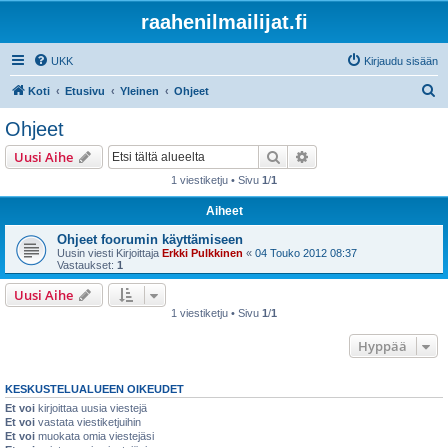
raahenilmailijat.fi
UKK
Kirjaudu sisään
E
Koti
Etusivu
Yleinen
Ohjeet
t
Ohjeet
s
Etsi
Tarkennettu haku
Uusi Aihe
i
1 viestiketju • Sivu
1
/
1
Aiheet
Ohjeet foorumin käyttämiseen
Uusin viesti Kirjoittaja
Erkki Pulkkinen
«
04 Touko 2012 08:37
Vastaukset:
1
Uusi Aihe
1 viestiketju • Sivu
1
/
1
Hyppää
KESKUSTELUALUEEN OIKEUDET
Et voi
kirjoittaa uusia viestejä
Et voi
vastata viestiketjuihin
Et voi
muokata omia viestejäsi