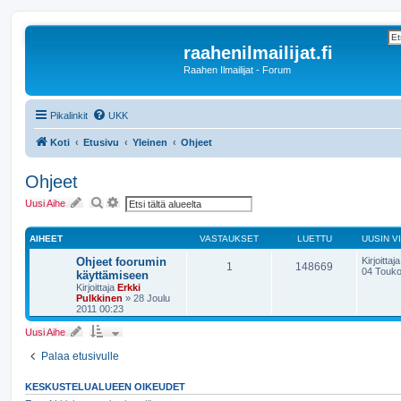
raahenilmailijat.fi
Raahen Ilmailijat - Forum
Pikalinkit
UKK
Koti
Etusivu
Yleinen
Ohjeet
Ohjeet
E
T
Uusi Aihe
t
a
s
r
i
k
AIHEET
VASTAUKSET
LUETTU
UUSIN V
e
n
Ohjeet foorumin
Kirjoittaj
n
1
148669
04 Touko
käyttämiseen
e
t
Kirjoittaja
Erkki
t
Pulkkinen
»
28 Joulu
u
2011 00:23
h
a
Uusi Aihe
k
u
Palaa etusivulle
KESKUSTELUALUEEN OIKEUDET