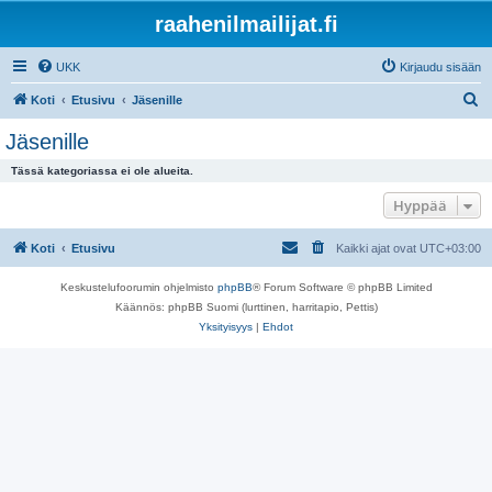
raahenilmailijat.fi
UKK
Kirjaudu sisään
E
Koti
Etusivu
Jäsenille
t
Jäsenille
s
Tässä kategoriassa ei ole alueita.
i
Hyppää
Koti
Etusivu
Kaikki ajat ovat
UTC+03:00
Keskustelufoorumin ohjelmisto
phpBB
® Forum Software © phpBB Limited
Käännös: phpBB Suomi (lurttinen, harritapio, Pettis)
Yksityisyys
|
Ehdot