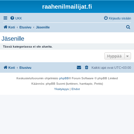
raahenilmailijat.fi
UKK
Kirjaudu sisään
E
Koti
Etusivu
Jäsenille
t
Jäsenille
s
Tässä kategoriassa ei ole alueita.
i
Hyppää
Koti
Etusivu
Kaikki ajat ovat
UTC+03:00
Keskustelufoorumin ohjelmisto
phpBB
® Forum Software © phpBB Limited
Käännös: phpBB Suomi (lurttinen, harritapio, Pettis)
Yksityisyys
|
Ehdot