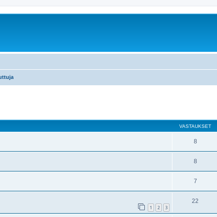
uttuja
nettu haku
VASTAUKSET
8
8
7
22
1
2
3