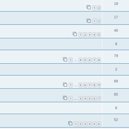
19
1
2
17
1
2
40
1
2
3
4
5
9
79
1
4
5
6
7
8
…
2
89
1
5
6
7
8
9
…
65
1
3
4
5
6
7
…
8
52
1
2
3
4
5
6