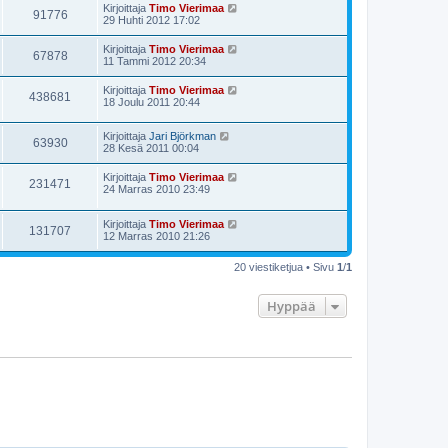
Kirjoittaja
Timo Vierimaa
91776
29 Huhti 2012 17:02
Kirjoittaja
Timo Vierimaa
67878
11 Tammi 2012 20:34
Kirjoittaja
Timo Vierimaa
438681
18 Joulu 2011 20:44
Kirjoittaja
Jari Björkman
63930
28 Kesä 2011 00:04
Kirjoittaja
Timo Vierimaa
231471
24 Marras 2010 23:49
Kirjoittaja
Timo Vierimaa
131707
12 Marras 2010 21:26
20 viestiketjua • Sivu
1
/
1
Hyppää