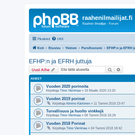
raahenilmailijat.fi
Raahen Ilmailijat - Forum
Pikalinkit
UKK
Koti
Etusivu
Yleinen
Pursifoorumi
EFHP:n ja EFRH j
EFHP:n ja EFRH juttuja
Etsi
Tarken
Uusi Aihe
AIHEET
Vuoden 2020 porinoita
Kirjoittaja
Timo Vierimaa
»
16 Maalis 2020 13:20
Vuoden 2019 porinat
Kirjoittaja
Kimmo Kärkinen
»
11 Tammi 2019 23:47
Turvallisuus ja huolto vinkkejä
Kirjoittaja
Timo Vierimaa
»
06 Tammi 2016 16:29
Vuoden 2018 Porinat
Kirjoittaja
Timo Vierimaa
»
04 Tammi 2018 18:42