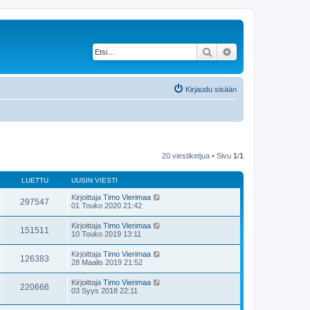
Etsi
Tarkennettu haku
Kirjaudu sisään
20 viestiketjua • Sivu
1
/
1
LUETTU
UUSIN VIESTI
Kirjoittaja
Timo Vierimaa
297547
01 Touko 2020 21:42
Kirjoittaja
Timo Vierimaa
151511
10 Touko 2019 13:11
Kirjoittaja
Timo Vierimaa
126383
28 Maalis 2019 21:52
Kirjoittaja
Timo Vierimaa
220666
03 Syys 2018 22:11