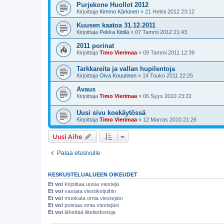
Purjekone Huollot 2012
Kirjoittaja
Kimmo Kärkinen
»
21 Helmi 2012 23:12
Kuusen kaatoa 31.12.2011
Kirjoittaja
Pekka Kittilä
»
07 Tammi 2012 21:43
2011 porinat
Kirjoittaja
Timo Vierimaa
»
09 Tammi 2011 12:39
Tarkkareita ja vallan hupilentoja
Kirjoittaja
Oiva Knuutinen
»
14 Touko 2011 22:25
Avaus
Kirjoittaja
Timo Vierimaa
»
06 Syys 2010 23:22
Uusi sivu koekäytössä
Kirjoittaja
Timo Vierimaa
»
12 Marras 2010 21:26
Uusi Aihe
Palaa etusivulle
KESKUSTELUALUEEN OIKEUDET
Et voi
kirjoittaa uusia viestejä
Et voi
vastata viestiketjuihin
Et voi
muokata omia viestejäsi
Et voi
poistaa omia viestejäsi
Et voi
lähettää liitetiedostoja