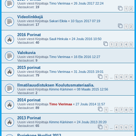
Uusin viesti Kirjoittaja
Timo Vierimaa
«
26 Joulu 2017 22:24
Vastaukset:
19
1
2
Videolinkkejä
Uusin viesti Kirjoittaja
Sakari Eilola
«
10 Syys 2017 07:19
Vastaukset:
17
1
2
2016 Porinat
Uusin viesti Kirjoittaja
Sauli Hinkula
«
24 Joulu 2016 10:50
Vastaukset:
40
1
2
3
4
5
Valokuvia
Uusin viesti Kirjoittaja
Timo Vierimaa
«
16 Elo 2016 12:27
Vastaukset:
9
2015 porinat
Uusin viesti Kirjoittaja
Timo Vierimaa
«
31 Joulu 2015 19:01
Vastaukset:
79
1
5
6
7
8
…
Ilmatilauudistuksen Koulutusmateriaalia.
Uusin viesti Kirjoittaja
Kimmo Kärkinen
«
08 Maalis 2015 12:56
Vastaukset:
2
2014 porinat
Uusin viesti Kirjoittaja
Timo Vierimaa
«
27 Joulu 2014 11:57
Vastaukset:
89
1
6
7
8
9
…
2013 Porinat
Uusin viesti Kirjoittaja
Kimmo Kärkinen
«
24 Joulu 2013 20:20
Vastaukset:
65
1
4
5
6
7
…
Purjekone Huollot 2013