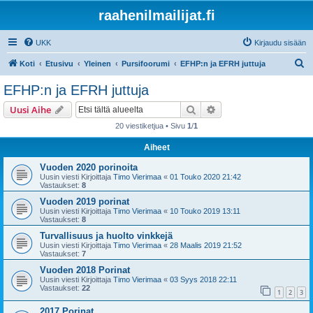
raahenilmailijat.fi
UKK
Kirjaudu sisään
E
Koti
Etusivu
Yleinen
Pursifoorumi
EFHP:n ja EFRH juttuja
t
EFHP:n ja EFRH juttuja
s
Etsi
Tarkennettu haku
Uusi Aihe
i
20 viestiketjua • Sivu
1
/
1
Aiheet
Vuoden 2020 porinoita
Uusin viesti Kirjoittaja
Timo Vierimaa
«
01 Touko 2020 21:42
Vastaukset:
8
Vuoden 2019 porinat
Uusin viesti Kirjoittaja
Timo Vierimaa
«
10 Touko 2019 13:11
Vastaukset:
8
Turvallisuus ja huolto vinkkejä
Uusin viesti Kirjoittaja
Timo Vierimaa
«
28 Maalis 2019 21:52
Vastaukset:
7
Vuoden 2018 Porinat
Uusin viesti Kirjoittaja
Timo Vierimaa
«
03 Syys 2018 22:11
Vastaukset:
22
1
2
3
2017 Porinat