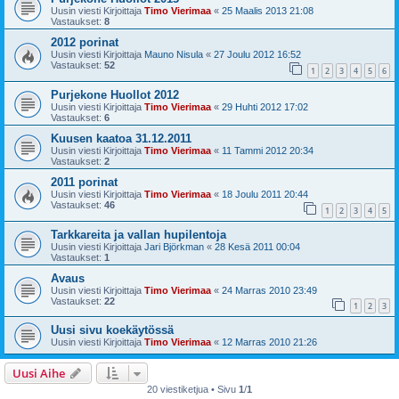
Uusin viesti Kirjoittaja
Timo Vierimaa
«
25 Maalis 2013 21:08
Vastaukset:
8
2012 porinat
Uusin viesti Kirjoittaja
Mauno Nisula
«
27 Joulu 2012 16:52
Vastaukset:
52
1
2
3
4
5
6
Purjekone Huollot 2012
Uusin viesti Kirjoittaja
Timo Vierimaa
«
29 Huhti 2012 17:02
Vastaukset:
6
Kuusen kaatoa 31.12.2011
Uusin viesti Kirjoittaja
Timo Vierimaa
«
11 Tammi 2012 20:34
Vastaukset:
2
2011 porinat
Uusin viesti Kirjoittaja
Timo Vierimaa
«
18 Joulu 2011 20:44
Vastaukset:
46
1
2
3
4
5
Tarkkareita ja vallan hupilentoja
Uusin viesti Kirjoittaja
Jari Björkman
«
28 Kesä 2011 00:04
Vastaukset:
1
Avaus
Uusin viesti Kirjoittaja
Timo Vierimaa
«
24 Marras 2010 23:49
Vastaukset:
22
1
2
3
Uusi sivu koekäytössä
Uusin viesti Kirjoittaja
Timo Vierimaa
«
12 Marras 2010 21:26
Uusi Aihe
20 viestiketjua • Sivu
1
/
1