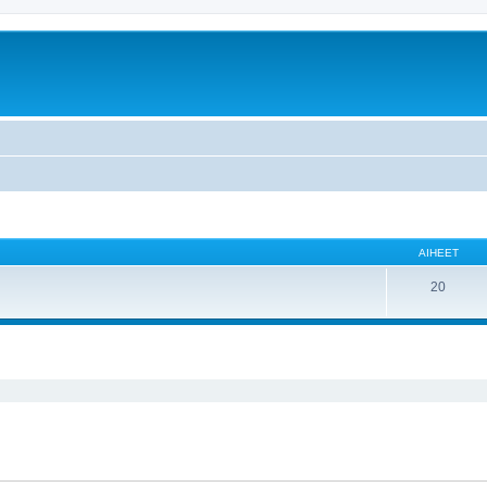
AIHEET
20
nettu haku