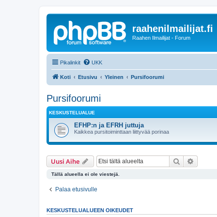
raahenilmailijat.fi
Raahen Ilmailijat - Forum
Pikalinkit
UKK
Koti
Etusivu
Yleinen
Pursifoorumi
Pursifoorumi
KESKUSTELUALUE
EFHP:n ja EFRH juttuja
Kaikkea pursitoiminttaan liittyvää porinaa
Etsi
Tarken
Uusi Aihe
Tällä alueella ei ole viestejä.
Palaa etusivulle
KESKUSTELUALUEEN OIKEUDET