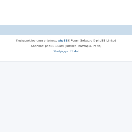
Keskustelufoorumin ohjelmisto
phpBB
® Forum Software © phpBB Limited
Käännös: phpBB Suomi (lurttinen, harritapio, Pettis)
Yksityisyys
|
Ehdot