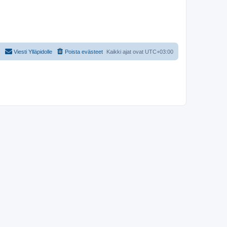
Viesti Ylläpidolle
Poista evästeet
Kaikki ajat ovat
UTC+03:00