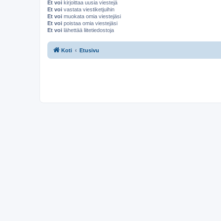
Et voi
kirjoittaa uusia viestejä
Et voi
vastata viestiketjuihin
Et voi
muokata omia viestejäsi
Et voi
poistaa omia viestejäsi
Et voi
lähettää liitetiedostoja
Koti
Etusivu