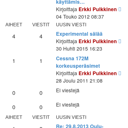
käyttämis…
Nä
Kirjoittaja
Erkki Pulkkinen
uu
04 Touko 2012 08:37
vie
AIHEET
VIESTIT
UUSIN VIESTI
Experimental sälää
4
4
Nä
Kirjoittaja
Erkki Pulkkinen
uu
30 Huhti 2015 16:23
vie
Cessna 172M
1
1
korkeusperäsimet
Nä
Kirjoittaja
Erkki Pulkkinen
uu
28 Joulu 2011 21:08
vie
Ei viestejä
0
0
Ei viestejä
0
0
AIHEET
VIESTIT
UUSIN VIESTI
Re: 29.8.2013 Oulu-