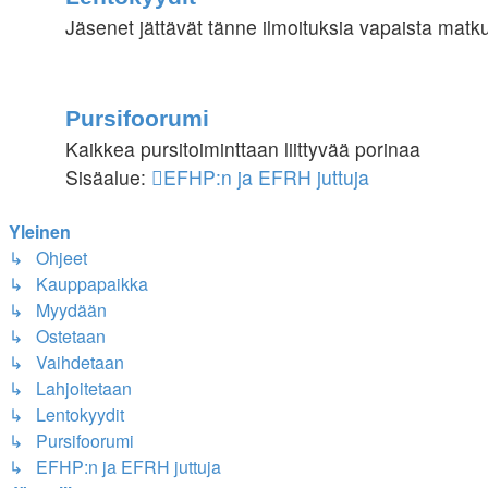
Jäsenet jättävät tänne ilmoituksia vapaista matku
Pursifoorumi
Kaikkea pursitoiminttaan liittyvää porinaa
Sisäalue:
EFHP:n ja EFRH juttuja
Yleinen
↳ Ohjeet
↳ Kauppapaikka
↳ Myydään
↳ Ostetaan
↳ Vaihdetaan
↳ Lahjoitetaan
↳ Lentokyydit
↳ Pursifoorumi
↳ EFHP:n ja EFRH juttuja