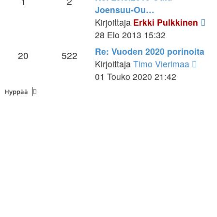
1
2
Joensuu-Ou…
Nä
Kirjoittaja
Erkki Pulkkinen
uu
28 Elo 2013 15:32
vie
Re: Vuoden 2020 porinoita
20
522
Näyt
Kirjoittaja
Timo Vierimaa
uusi
01 Touko 2020 21:42
viesti
Hyppää