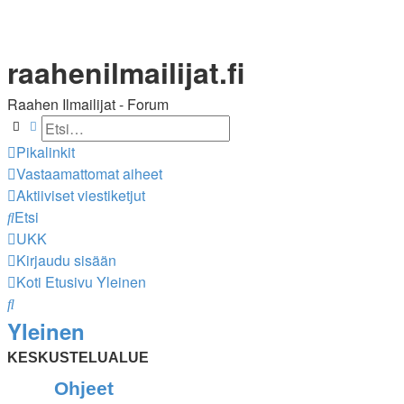
raahenilmailijat.fi
Raahen Ilmailijat - Forum
Etsi
Tarkennettu haku
Pikalinkit
Vastaamattomat aiheet
Aktiiviset viestiketjut
Etsi
UKK
Kirjaudu sisään
Koti
Etusivu
Yleinen
Etsi
Yleinen
KESKUSTELUALUE
Ohjeet