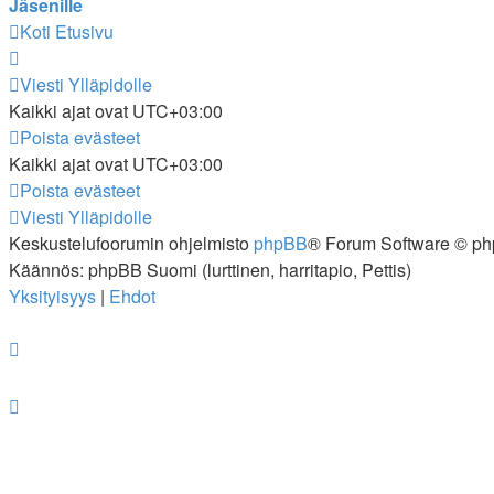
Jäsenille
Koti
Etusivu
Viesti Ylläpidolle
Kaikki ajat ovat
UTC+03:00
Poista evästeet
Kaikki ajat ovat
UTC+03:00
Poista evästeet
Viesti Ylläpidolle
Keskustelufoorumin ohjelmisto
phpBB
® Forum Software © ph
Käännös: phpBB Suomi (lurttinen, harritapio, Pettis)
Yksityisyys
|
Ehdot