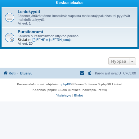
Keskustelualue
Lentokyydit
Jäsenet jättävät tänne ilmoituksia vapaista matkustajapaikoista tai pyytävät
mahdollista kyytiä
Aiheet:
1
Pursifoorumi
Kaikkea pursitoiminttaan liittyvää porinaa
Sisäalue:
EFHP:n ja EFRH juttuja
Aiheet:
20
Hyppää
Koti
Etusivu
Kaikki ajat ovat
UTC+03:00
Keskustelufoorumin ohjelmisto
phpBB
® Forum Software © phpBB Limited
Käännös: phpBB Suomi (lurttinen, harritapio, Pettis)
Yksityisyys
|
Ehdot