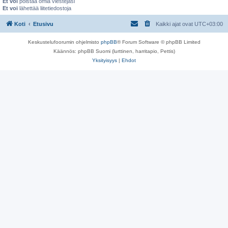
Et voi
poistaa omia viestejäsi
Et voi
lähettää liitetiedostoja
Koti
Etusivu
Kaikki ajat ovat
UTC+03:00
Keskustelufoorumin ohjelmisto
phpBB
® Forum Software © phpBB Limited
Käännös: phpBB Suomi (lurttinen, harritapio, Pettis)
Yksityisyys
|
Ehdot