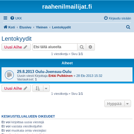
raahenilmailijat.fi
UKK
Kirjaudu sisään
E
Koti
Etusivu
Yleinen
Lentokyydit
t
Lentokyydit
s
Etsi
Tarkennettu haku
Uusi Aihe
i
1 viestiketju • Sivu
1
/
1
Aiheet
29.8.2013 Oulu-Joensuu-Oulu
Uusin viesti Kirjoittaja
Erkki Pulkkinen
«
28 Elo 2013 15:32
Vastaukset:
1
Uusi Aihe
1 viestiketju • Sivu
1
/
1
Hyppää
KESKUSTELUALUEEN OIKEUDET
Et voi
kirjoittaa uusia viestejä
Et voi
vastata viestiketjuihin
Et voi
muokata omia viestejäsi