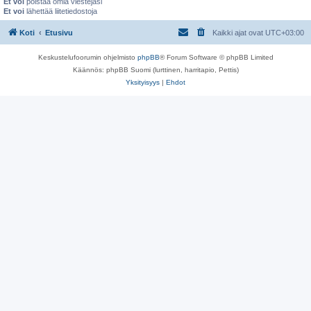
Et voi
poistaa omia viestejäsi
Et voi
lähettää liitetiedostoja
Koti
Etusivu
Kaikki ajat ovat
UTC+03:00
Keskustelufoorumin ohjelmisto
phpBB
® Forum Software © phpBB Limited
Käännös: phpBB Suomi (lurttinen, harritapio, Pettis)
Yksityisyys
|
Ehdot