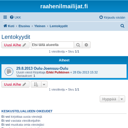
raahenilmailijat.fi
UKK
Kirjaudu sisään
E
Koti
Etusivu
Yleinen
Lentokyydit
t
Lentokyydit
s
Etsi
Tarkennettu haku
Uusi Aihe
i
1 viestiketju • Sivu
1
/
1
Aiheet
29.8.2013 Oulu-Joensuu-Oulu
Uusin viesti Kirjoittaja
Erkki Pulkkinen
«
28 Elo 2013 15:32
Vastaukset:
1
Uusi Aihe
1 viestiketju • Sivu
1
/
1
Hyppää
KESKUSTELUALUEEN OIKEUDET
Et voi
kirjoittaa uusia viestejä
Et voi
vastata viestiketjuihin
Et voi
muokata omia viestejäsi