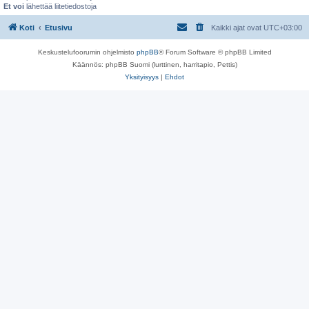
Et voi
lähettää liitetiedostoja
Koti
Etusivu
Kaikki ajat ovat
UTC+03:00
Keskustelufoorumin ohjelmisto
phpBB
® Forum Software © phpBB Limited
Käännös: phpBB Suomi (lurttinen, harritapio, Pettis)
Yksityisyys
|
Ehdot