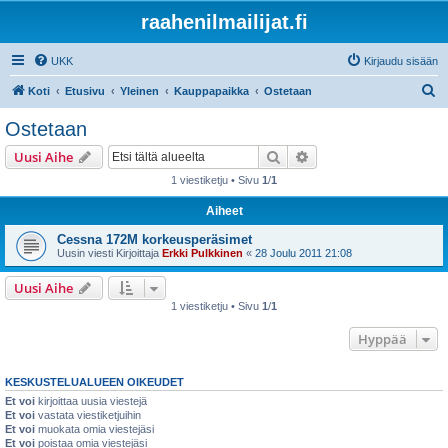
raahenilmailijat.fi
UKK
Kirjaudu sisään
E
Koti
Etusivu
Yleinen
Kauppapaikka
Ostetaan
t
Ostetaan
s
Etsi
Tarkennettu haku
Uusi Aihe
i
1 viestiketju • Sivu
1
/
1
Aiheet
Cessna 172M korkeusperäsimet
Uusin viesti Kirjoittaja
Erkki Pulkkinen
«
28 Joulu 2011 21:08
Uusi Aihe
1 viestiketju • Sivu
1
/
1
Hyppää
KESKUSTELUALUEEN OIKEUDET
Et voi
kirjoittaa uusia viestejä
Et voi
vastata viestiketjuihin
Et voi
muokata omia viestejäsi
Et voi
poistaa omia viestejäsi