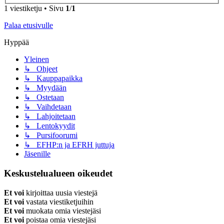
1 viestiketju • Sivu
1
/
1
Palaa etusivulle
Hyppää
Yleinen
↳ Ohjeet
↳ Kauppapaikka
↳ Myydään
↳ Ostetaan
↳ Vaihdetaan
↳ Lahjoitetaan
↳ Lentokyydit
↳ Pursifoorumi
↳ EFHP:n ja EFRH juttuja
Jäsenille
Keskustelualueen oikeudet
Et voi
kirjoittaa uusia viestejä
Et voi
vastata viestiketjuihin
Et voi
muokata omia viestejäsi
Et voi
poistaa omia viestejäsi