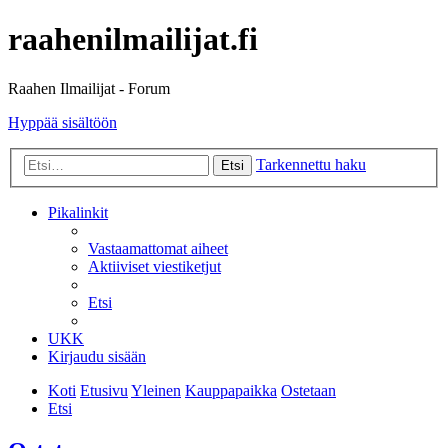
raahenilmailijat.fi
Raahen Ilmailijat - Forum
Hyppää sisältöön
Tarkennettu haku
Etsi
Pikalinkit
Vastaamattomat aiheet
Aktiiviset viestiketjut
Etsi
UKK
Kirjaudu sisään
Koti
Etusivu
Yleinen
Kauppapaikka
Ostetaan
Etsi