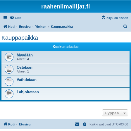
raahenilmailijat.fi
UKK
Kirjaudu sisään
E
Koti
Etusivu
Yleinen
Kauppapaikka
t
Kauppapaikka
s
Keskustelualue
i
Myydään
Aiheet:
4
Ostetaan
Aiheet:
1
Vaihdetaan
Lahjoitetaan
Hyppää
Koti
Etusivu
Kaikki ajat ovat
UTC+03:00