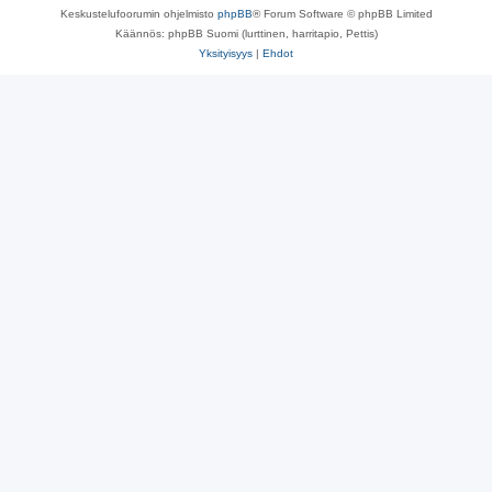
Keskustelufoorumin ohjelmisto
phpBB
® Forum Software © phpBB Limited
Käännös: phpBB Suomi (lurttinen, harritapio, Pettis)
Yksityisyys
|
Ehdot