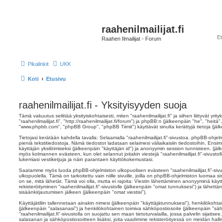
raahenilmailijat.fi
Raahen Ilmailijat - Forum
Pikalinkit
UKK
Koti
Etusivu
raahenilmailijat.fi - Yksityisyyden suoja
Tämä vakuutus selittää yksityiskohtaisesti, miten "raahenilmailijat.fi" ja siihen liittyvät yri
"raahenilmailijat.fi", "http://raahenilmailijat.fi/forum") ja phpBB:n (jälkeenpäin "he", "heit
"www.phpbb.com", "phpBB Group", "phpBB Tiimit") käyttävät sinulta kerättyjä tietoja (jälk
Tietojasi kerätään kahdella tavalla: Selaamalla "raahenilmailijat.fi"-sivustoa. phpBB-ohjelmi
pieniä tekstitiedostoja. Nämä tiedostot ladataan selaimesi väliaikaisiin tiedostoihin. Ensi
käyttäjän yksilöimiseksi (jälkeenpäin "käyttäjän id") ja anonyymin session tunnisteen. (jäl
myös kolmannen evästeen, kun olet selannut joitakin viestejä "raahenilmailijat.fi"-sivusto
lukemiasi vestiketjuja ja näin parantaen käyttökokemustasi.
Saatamme myös luoda phpBB-ohjelmiston ulkopuolisen evästeen "raahenilmailijat.fi"-siv
ulkopuolella. Tämä on tarkoitettu vain niille sivuille, joilla on phpBB-ohjelmiston luomaa s
on se, mitä lähetät. Tämä voi olla, mutta ei rajoita: Viestin lähettäminen anonyyminä käyt
rekisteröityminen "raahenilmailijat.fi"-sivustolle (jälkeenpäin "omat tunnuksesi") ja lähettäm
sisäänkirjautumisen jälkeen (jälkeenpäin "omat viestisi").
Käyttäjätiliin tallennetaan ainakin nimesi (jälkeenpäin "käyttäjätunnuksesi"), henkilökohta
(jälkeenpäin "salasanasi") ja henkilökohtainen toimiva sähköpostiosoite (jälkeenpäin "sähkö
"raahenilmailijat.fi"-sivustolla on suojattu sen maan tietoturvalailla, jossa palvelin sijaits
salasanan ja sähköpostiosoitteen lisäksi, joita vaadimme rekisteröityessä on meidän hall