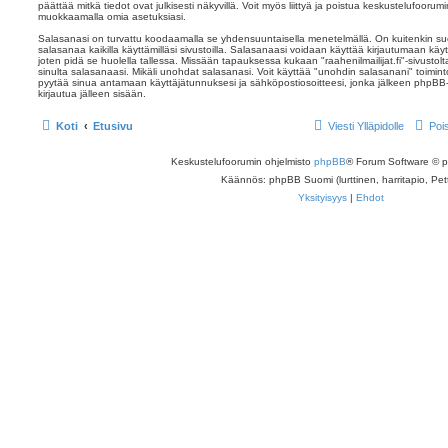
päättää mitkä tiedot ovat julkisesti näkyvillä. Voit myös liittyä ja poistua keskustelufoorum
muokkaamalla omia asetuksiasi.
Salasanasi on turvattu koodaamalla se yhdensuuntaisella menetelmällä. On kuitenkin suo
salasanaa kaikilla käyttämilläsi sivustoilla. Salasanaasi voidaan käyttää kirjautumaan käyttäjät
joten pidä se huolella tallessa. Missään tapauksessa kukaan "raahenilmailijat.fi"-sivusto
sinulta salasanaasi. Mikäli unohdat salasanasi. Voit käyttää "unohdin salasanani" toimi
pyytää sinua antamaan käyttäjätunnuksesi ja sähköpostiosoitteesi, jonka jälkeen phpBB-
kirjautua jälleen sisään.
Koti
Etusivu
Viesti Ylläpidolle
Poi
Keskustelufoorumin ohjelmisto
phpBB
® Forum Software © 
Käännös: phpBB Suomi (lurttinen, harritapio, Pett
Yksityisyys
|
Ehdot