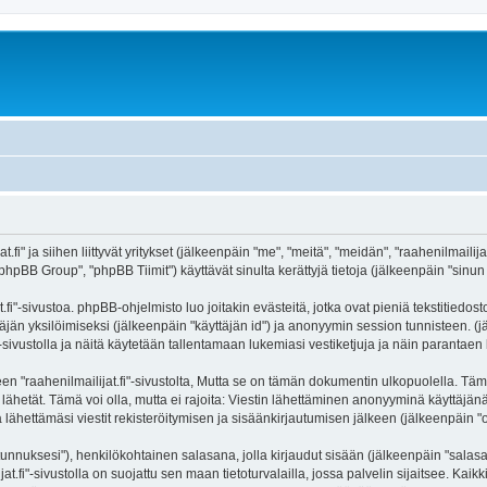
fi" ja siihen liittyvät yritykset (jälkeenpäin "me", "meitä", "meidän", "raahenilmailijat
hpBB Group", "phpBB Tiimit") käyttävät sinulta kerättyjä tietoja (jälkeenpäin "sinun t
.fi"-sivustoa. phpBB-ohjelmisto luo joitakin evästeitä, jotka ovat pieniä tekstitiedos
ttäjän yksilöimiseksi (jälkeenpäin "käyttäjän id") ja anonyymin session tunnisteen. 
i"-sivustolla ja näitä käytetään tallentamaan lukemiasi vestiketjuja ja näin parantae
aahenilmailijat.fi"-sivustolta, Mutta se on tämän dokumentin ulkopuolella. Tämä on 
lähetät. Tämä voi olla, mutta ei rajoita: Viestin lähettäminen anonyyminä käyttäjänä
a lähettämäsi viestit rekisteröitymisen ja sisäänkirjautumisen jälkeen (jälkeenpäin "o
jätunnuksesi"), henkilökohtainen salasana, jolla kirjaudut sisään (jälkeenpäin "sala
ijat.fi"-sivustolla on suojattu sen maan tietoturvalailla, jossa palvelin sijaitsee. Kai