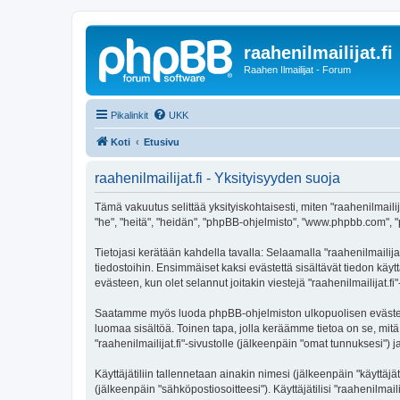
raahenilmailijat.fi
Raahen Ilmailijat - Forum
Pikalinkit
UKK
Koti
Etusivu
raahenilmailijat.fi - Yksityisyyden suoja
Tämä vakuutus selittää yksityiskohtaisesti, miten "raahenilmailijat.
"he", "heitä", "heidän", "phpBB-ohjelmisto", "www.phpbb.com", "p
Tietojasi kerätään kahdella tavalla: Selaamalla "raahenilmailijat
tiedostoihin. Ensimmäiset kaksi evästettä sisältävät tiedon käy
evästeen, kun olet selannut joitakin viestejä "raahenilmailijat.f
Saatamme myös luoda phpBB-ohjelmiston ulkopuolisen evästeen "r
luomaa sisältöä. Toinen tapa, jolla keräämme tietoa on se, mitä 
"raahenilmailijat.fi"-sivustolle (jälkeenpäin "omat tunnuksesi") j
Käyttäjätiliin tallennetaan ainakin nimesi (jälkeenpäin "käyttä
(jälkeenpäin "sähköpostiosoitteesi"). Käyttäjätilisi "raahenilmail