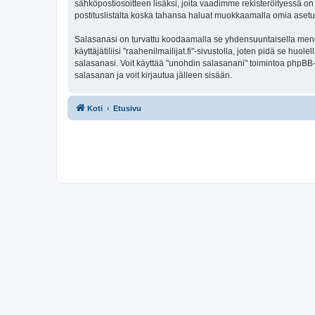
sähköpostiosoitteen lisäksi, joita vaadimme rekisteröityessä on 
postituslistalta koska tahansa haluat muokkaamalla omia asetu
Salasanasi on turvattu koodaamalla se yhdensuuntaisella menete
käyttäjätiliisi "raahenilmailijat.fi"-sivustolla, joten pidä se h
salasanasi. Voit käyttää "unohdin salasanani" toimintoa phpBB
salasanan ja voit kirjautua jälleen sisään.
Koti
Etusivu