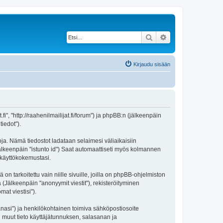
Etsi
Tarkennettu haku
Kirjaudu sisään
.fi", "http://raahenilmailijat.fi/forum") ja phpBB:n (jälkeenpäin
iedot").
toja. Nämä tiedostot ladataan selaimesi väliaikaisiin
(jälkeenpäin "istunto id") Saat automaattiseti myös kolmannen
n käyttökokemustasi.
tarkoitettu vain niille sivuille, joilla on phpBB-ohjelmiston
 (Jälkeenpäin "anonyymit viestit"), rekisteröityminen
mat viestisi").
sanasi") ja henkilökohtainen toimiva sähköpostiosoite
kki muut tieto käyttäjätunnuksen, salasanan ja