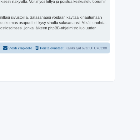
isesti näkyvillä. Voit myös liittyä ja poistua keskustelufoorumin
illäsi sivustoilla. Salasanaasi voidaan käyttää kirjautumaan
ai muu kolmas osapuoli ei kysy sinulta salasanaasi. Mikäli unohdat
ostiosoitteesi, jonka jälkeen phpBB-ohjelmisto luo uuden
Viesti Ylläpidolle
Poista evästeet
Kaikki ajat ovat
UTC+03:00