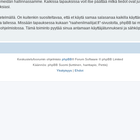
meidän hallinnassamme. Kaikissa tapauksissa voit itse päättää mitkä tiedot ovat julk
ksiasi.
lmällä. On kuitenkin suositeltavaa, että et käytä samaa salasanaa kaikilla käyttäm
uolella tallessa. Missään tapauksessa kukaan "raahenilmailijat.fi"-sivustolta, phpBB t
-ohjelmistossa. Tämä toiminto pyytää sinua antamaan käyttäjätunnuksesi ja sähköp
Keskustelufoorumin ohjelmisto
phpBB
® Forum Software © phpBB Limited
Käännös: phpBB Suomi (lurttinen, harritapio, Pettis)
Yksityisyys
|
Ehdot