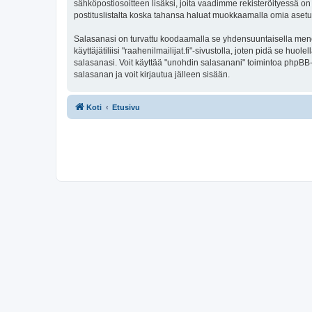
sähköpostiosoitteen lisäksi, joita vaadimme rekisteröityessä on 
postituslistalta koska tahansa haluat muokkaamalla omia asetu
Salasanasi on turvattu koodaamalla se yhdensuuntaisella menete
käyttäjätiliisi "raahenilmailijat.fi"-sivustolla, joten pidä se h
salasanasi. Voit käyttää "unohdin salasanani" toimintoa phpBB
salasanan ja voit kirjautua jälleen sisään.
Koti
Etusivu