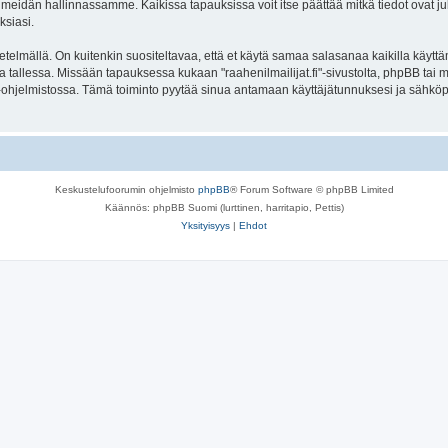
meidän hallinnassamme. Kaikissa tapauksissa voit itse päättää mitkä tiedot ovat julk
ksiasi.
lmällä. On kuitenkin suositeltavaa, että et käytä samaa salasanaa kaikilla käyttäm
uolella tallessa. Missään tapauksessa kukaan "raahenilmailijat.fi"-sivustolta, phpBB t
-ohjelmistossa. Tämä toiminto pyytää sinua antamaan käyttäjätunnuksesi ja sähköp
Keskustelufoorumin ohjelmisto
phpBB
® Forum Software © phpBB Limited
Käännös: phpBB Suomi (lurttinen, harritapio, Pettis)
Yksityisyys
|
Ehdot