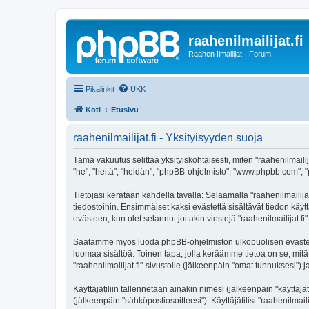
raahenilmailijat.fi
Raahen Ilmailijat - Forum
Pikalinkit
UKK
Koti
Etusivu
raahenilmailijat.fi - Yksityisyyden suoja
Tämä vakuutus selittää yksityiskohtaisesti, miten "raahenilmailijat.
"he", "heitä", "heidän", "phpBB-ohjelmisto", "www.phpbb.com", "p
Tietojasi kerätään kahdella tavalla: Selaamalla "raahenilmailijat
tiedostoihin. Ensimmäiset kaksi evästettä sisältävät tiedon käy
evästeen, kun olet selannut joitakin viestejä "raahenilmailijat.f
Saatamme myös luoda phpBB-ohjelmiston ulkopuolisen evästeen "r
luomaa sisältöä. Toinen tapa, jolla keräämme tietoa on se, mitä 
"raahenilmailijat.fi"-sivustolle (jälkeenpäin "omat tunnuksesi") j
Käyttäjätiliin tallennetaan ainakin nimesi (jälkeenpäin "käyttä
(jälkeenpäin "sähköpostiosoitteesi"). Käyttäjätilisi "raahenilmail