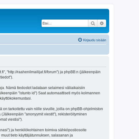
Etsi
Tarkennettu haku
Kirjaudu sisään
.fi", "http://raahenilmailijat.fi/forum") ja phpBB:n (jälkeenpäin
iedot").
toja. Nämä tiedostot ladataan selaimesi väliaikaisiin
(jälkeenpäin "istunto id") Saat automaattiseti myös kolmannen
n käyttökokemustasi.
tarkoitettu vain niille sivuille, joilla on phpBB-ohjelmiston
 (Jälkeenpäin "anonyymit viestit"), rekisteröityminen
mat viestisi").
sanasi") ja henkilökohtainen toimiva sähköpostiosoite
kki muut tieto käyttäjätunnuksen, salasanan ja