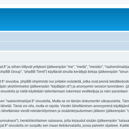
fi" ja siihen liittyvät yritykset (jälkeenpäin "me", "meitä", "meidän", "raahenilmailijat
hpBB Group", "phpBB Tiimit") käyttävät sinulta kerättyjä tietoja (jälkeenpäin "sinun t
.fi"-sivustoa. phpBB-ohjelmisto luo joitakin evästeitä, jotka ovat pieniä tekstitiedos
ttäjän yksilöimiseksi (jälkeenpäin "käyttäjän id") ja anonyymin session tunnisteen. 
i"-sivustolla ja näitä käytetään tallentamaan lukemiasi vestiketjuja ja näin parantae
aahenilmailijat.fi"-sivustolta, Mutta se on tämän dokumentin ulkopuolella. Tämä on 
lähetät. Tämä voi olla, mutta ei rajoita: Viestin lähettäminen anonyyminä käyttäjänä
a lähettämäsi viestit rekisteröitymisen ja sisäänkirjautumisen jälkeen (jälkeenpäin "o
jätunnuksesi"), henkilökohtainen salasana, jolla kirjaudut sisään (jälkeenpäin "sala
ijat.fi"-sivustolla on suojattu sen maan tietoturvalailla, jossa palvelin sijaitsee. Kai