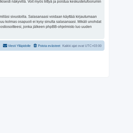
isesti näkyvillä. Voit myös liittyä ja poistua keskustelufoorumin
illäsi sivustoilla. Salasanaasi voidaan käyttää kirjautumaan
ai muu kolmas osapuoli ei kysy sinulta salasanaasi. Mikäli unohdat
ostiosoitteesi, jonka jälkeen phpBB-ohjelmisto luo uuden
Viesti Ylläpidolle
Poista evästeet
Kaikki ajat ovat
UTC+03:00