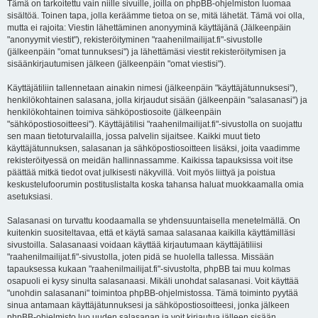
Tämä on tarkoitettu vain niille sivuille, joilla on phpBB-ohjelmiston luomaa
sisältöä. Toinen tapa, jolla keräämme tietoa on se, mitä lähetät. Tämä voi olla,
mutta ei rajoita: Viestin lähettäminen anonyyminä käyttäjänä (Jälkeenpäin
"anonyymit viestit"), rekisteröityminen "raahenilmailijat.fi"-sivustolle
(jälkeenpäin "omat tunnuksesi") ja lähettämäsi viestit rekisteröitymisen ja
sisäänkirjautumisen jälkeen (jälkeenpäin "omat viestisi").
Käyttäjätiliin tallennetaan ainakin nimesi (jälkeenpäin "käyttäjätunnuksesi"),
henkilökohtainen salasana, jolla kirjaudut sisään (jälkeenpäin "salasanasi") ja
henkilökohtainen toimiva sähköpostiosoite (jälkeenpäin
"sähköpostiosoitteesi"). Käyttäjätilisi "raahenilmailijat.fi"-sivustolla on suojattu
sen maan tietoturvalailla, jossa palvelin sijaitsee. Kaikki muut tieto
käyttäjätunnuksen, salasanan ja sähköpostiosoitteen lisäksi, joita vaadimme
rekisteröityessä on meidän hallinnassamme. Kaikissa tapauksissa voit itse
päättää mitkä tiedot ovat julkisesti näkyvillä. Voit myös liittyä ja poistua
keskustelufoorumin postituslistalta koska tahansa haluat muokkaamalla omia
asetuksiasi.
Salasanasi on turvattu koodaamalla se yhdensuuntaisella menetelmällä. On
kuitenkin suositeltavaa, että et käytä samaa salasanaa kaikilla käyttämilläsi
sivustoilla. Salasanaasi voidaan käyttää kirjautumaan käyttäjätiliisi
"raahenilmailijat.fi"-sivustolla, joten pidä se huolella tallessa. Missään
tapauksessa kukaan "raahenilmailijat.fi"-sivustolta, phpBB tai muu kolmas
osapuoli ei kysy sinulta salasanaasi. Mikäli unohdat salasanasi. Voit käyttää
"unohdin salasanani" toimintoa phpBB-ohjelmistossa. Tämä toiminto pyytää
sinua antamaan käyttäjätunnuksesi ja sähköpostiosoitteesi, jonka jälkeen
phpBB-ohjelmisto luo uuden salasanan ja voit kirjautua jälleen sisään.