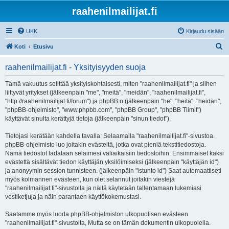
raahenilmailijat.fi
UKK
Kirjaudu sisään
E
Koti
Etusivu
t
raahenilmailijat.fi - Yksityisyyden suoja
s
i
Tämä vakuutus selittää yksityiskohtaisesti, miten "raahenilmailijat.fi" ja siihen
liittyvät yritykset (jälkeenpäin "me", "meitä", "meidän", "raahenilmailijat.fi",
"http://raahenilmailijat.fi/forum") ja phpBB:n (jälkeenpäin "he", "heitä", "heidän",
"phpBB-ohjelmisto", "www.phpbb.com", "phpBB Group", "phpBB Tiimit")
käyttävät sinulta kerättyjä tietoja (jälkeenpäin "sinun tiedot").
Tietojasi kerätään kahdella tavalla: Selaamalla "raahenilmailijat.fi"-sivustoa.
phpBB-ohjelmisto luo joitakin evästeitä, jotka ovat pieniä tekstitiedostoja.
Nämä tiedostot ladataan selaimesi väliaikaisiin tiedostoihin. Ensimmäiset kaksi
evästettä sisältävät tiedon käyttäjän yksilöimiseksi (jälkeenpäin "käyttäjän id")
ja anonyymin session tunnisteen. (jälkeenpäin "istunto id") Saat automaattiseti
myös kolmannen evästeen, kun olet selannut joitakin viestejä
"raahenilmailijat.fi"-sivustolla ja näitä käytetään tallentamaan lukemiasi
vestiketjuja ja näin parantaen käyttökokemustasi.
Saatamme myös luoda phpBB-ohjelmiston ulkopuolisen evästeen
"raahenilmailijat.fi"-sivustolta, Mutta se on tämän dokumentin ulkopuolella.