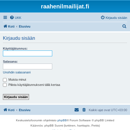
raahenilmailijat.fi
UKK
Kirjaudu sisään
E
Koti
Etusivu
t
Kirjaudu sisään
s
i
Käyttäjätunnus:
Salasana:
Unohdin salasanani
Muista minut
Piilota käyttäjätunnukseni tällä kertaa
Koti
Etusivu
Kaikki ajat ovat
UTC+03:00
Keskustelufoorumin ohjelmisto
phpBB
® Forum Software © phpBB Limited
Käännös: phpBB Suomi (lurttinen, harritapio, Pettis)