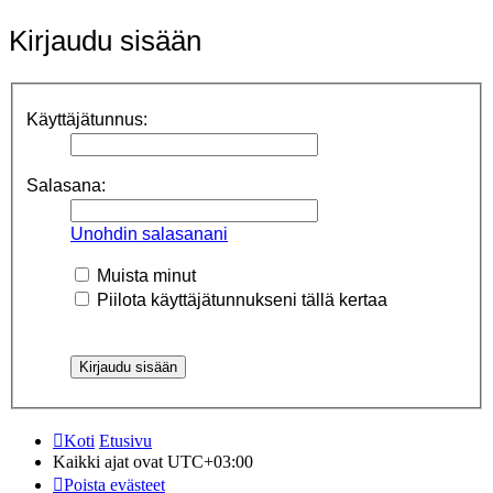
Kirjaudu sisään
Käyttäjätunnus:
Salasana:
Unohdin salasanani
Muista minut
Piilota käyttäjätunnukseni tällä kertaa
Koti
Etusivu
Kaikki ajat ovat
UTC+03:00
Poista evästeet