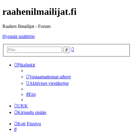
raahenilmailijat.fi
Raahen Ilmailijat - Forum
Hyppää sisältöön
Tarkennettu
Etsi
haku
Pikalinkit
Vastaamattomat aiheet
Aktiiviset viestiketjut
Etsi
UKK
Kirjaudu sisään
Koti
Etusivu
Etsi