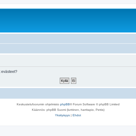
 evästeet?
Keskustelufoorumin ohjelmisto
phpBB
® Forum Software © phpBB Limited
Käännös: phpBB Suomi (lurttinen, harritapio, Pettis)
Yksityisyys
|
Ehdot