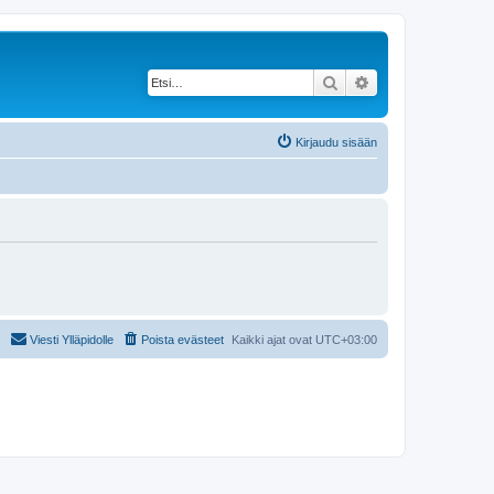
Etsi
Tarkennettu haku
Kirjaudu sisään
Viesti Ylläpidolle
Poista evästeet
Kaikki ajat ovat
UTC+03:00