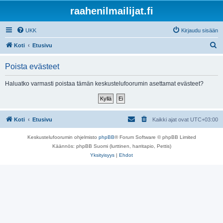
raahenilmailijat.fi
UKK
Kirjaudu sisään
E
Koti
Etusivu
t
Poista evästeet
s
i
Haluatko varmasti poistaa tämän keskustelufoorumin asettamat evästeet?
Koti
Etusivu
Kaikki ajat ovat
UTC+03:00
Keskustelufoorumin ohjelmisto
phpBB
® Forum Software © phpBB Limited
Käännös: phpBB Suomi (lurttinen, harritapio, Pettis)
Yksityisyys
|
Ehdot