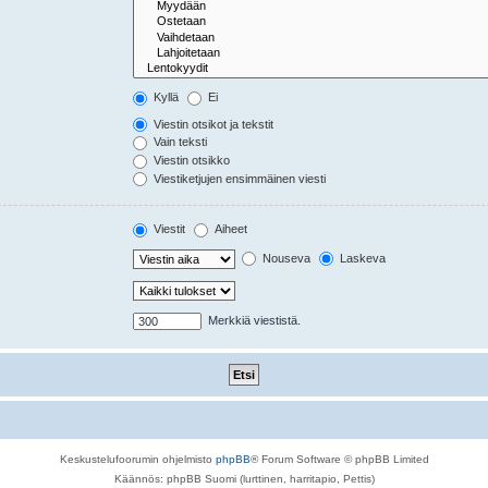
Kyllä
Ei
Viestin otsikot ja tekstit
Vain teksti
Viestin otsikko
Viestiketjujen ensimmäinen viesti
Viestit
Aiheet
Nouseva
Laskeva
Merkkiä viestistä.
Keskustelufoorumin ohjelmisto
phpBB
® Forum Software © phpBB Limited
Käännös: phpBB Suomi (lurttinen, harritapio, Pettis)