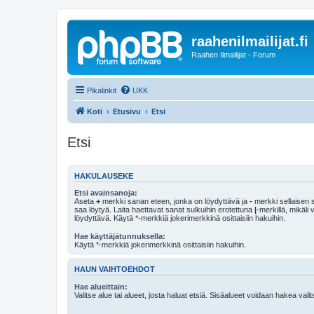
raahenilmailijat.fi
Raahen Ilmailijat - Forum
Pikalinkit
UKK
Koti
Etusivu
Etsi
Etsi
HAKULAUSEKE
Etsi avainsanoja:
Aseta
+
merkki sanan eteen, jonka on löydyttävä ja
-
merkki sellaisen s
saa löytyä. Laita haettavat sanat sulkuihin erotettuna
|
-merkillä, mikäli
löydyttävä. Käytä *-merkkiä jokerimerkkinä osittaisiin hakuihin.
Hae käyttäjätunnuksella:
Käytä *-merkkiä jokerimerkkinä osittaisiin hakuihin.
HAUN VAIHTOEHDOT
Hae alueittain:
Valitse alue tai alueet, josta haluat etsiä. Sisäalueet voidaan hakea vali