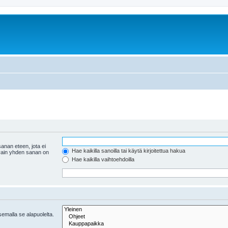
anan eteen, jota ei
Hae kaikilla sanoilla tai käytä kirjoitettua hakua
 vain yhden sanan on
Hae kaikilla vaihtoehdoilla
tsemalla se alapuolelta.