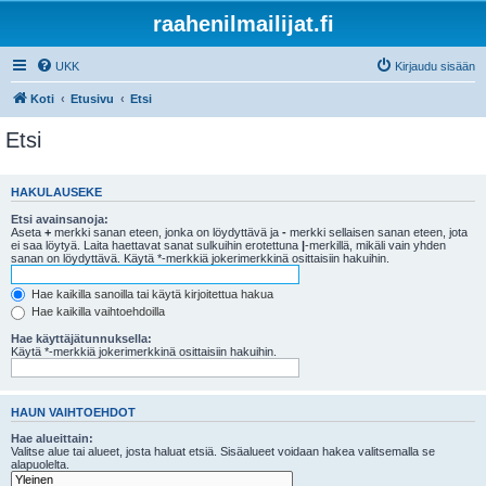
raahenilmailijat.fi
UKK
Kirjaudu sisään
Koti
Etusivu
Etsi
Etsi
HAKULAUSEKE
Etsi avainsanoja:
Aseta
+
merkki sanan eteen, jonka on löydyttävä ja
-
merkki sellaisen sanan eteen, jota
ei saa löytyä. Laita haettavat sanat sulkuihin erotettuna
|
-merkillä, mikäli vain yhden
sanan on löydyttävä. Käytä *-merkkiä jokerimerkkinä osittaisiin hakuihin.
Hae kaikilla sanoilla tai käytä kirjoitettua hakua
Hae kaikilla vaihtoehdoilla
Hae käyttäjätunnuksella:
Käytä *-merkkiä jokerimerkkinä osittaisiin hakuihin.
HAUN VAIHTOEHDOT
Hae alueittain:
Valitse alue tai alueet, josta haluat etsiä. Sisäalueet voidaan hakea valitsemalla se
alapuolelta.