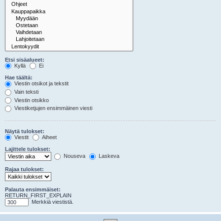
Etsi sisäalueet:
Kyllä
Ei
Hae täältä:
Viestin otsikot ja tekstit
Vain teksti
Viestin otsikko
Viestiketjujen ensimmäinen viesti
Näytä tulokset:
Viestit
Aiheet
Lajittele tulokset:
Nouseva
Laskeva
Rajaa tulokset:
Palauta ensimmäiset:
RETURN_FIRST_EXPLAIN
Merkkiä viestistä.