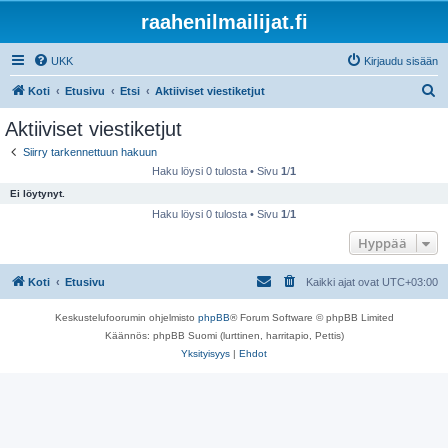
raahenilmailijat.fi
UKK
Kirjaudu sisään
E
Koti
Etusivu
Etsi
Aktiiviset viestiketjut
t
Aktiiviset viestiketjut
s
Siirry tarkennettuun hakuun
i
Haku löysi 0 tulosta • Sivu
1
/
1
Ei löytynyt.
Haku löysi 0 tulosta • Sivu
1
/
1
Hyppää
Koti
Etusivu
Kaikki ajat ovat
UTC+03:00
Keskustelufoorumin ohjelmisto
phpBB
® Forum Software © phpBB Limited
Käännös: phpBB Suomi (lurttinen, harritapio, Pettis)
Yksityisyys
|
Ehdot