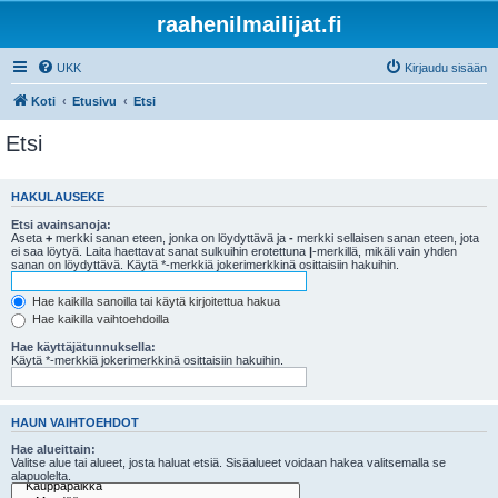
raahenilmailijat.fi
UKK
Kirjaudu sisään
Koti
Etusivu
Etsi
Etsi
HAKULAUSEKE
Etsi avainsanoja:
Aseta
+
merkki sanan eteen, jonka on löydyttävä ja
-
merkki sellaisen sanan eteen, jota
ei saa löytyä. Laita haettavat sanat sulkuihin erotettuna
|
-merkillä, mikäli vain yhden
sanan on löydyttävä. Käytä *-merkkiä jokerimerkkinä osittaisiin hakuihin.
Hae kaikilla sanoilla tai käytä kirjoitettua hakua
Hae kaikilla vaihtoehdoilla
Hae käyttäjätunnuksella:
Käytä *-merkkiä jokerimerkkinä osittaisiin hakuihin.
HAUN VAIHTOEHDOT
Hae alueittain:
Valitse alue tai alueet, josta haluat etsiä. Sisäalueet voidaan hakea valitsemalla se
alapuolelta.