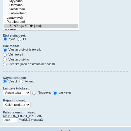
Etsi sisäalueet:
Kyllä
Ei
Hae täältä:
Viestin otsikot ja tekstit
Vain teksti
Viestin otsikko
Viestiketjujen ensimmäinen viesti
Näytä tulokset:
Viestit
Aiheet
Lajittele tulokset:
Nouseva
Laskeva
Rajaa tulokset:
Palauta ensimmäiset:
RETURN_FIRST_EXPLAIN
Merkkiä viestistä.