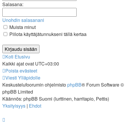
Salasana:
Unohdin salasanani
Muista minut
Piilota käyttäjätunnukseni tällä kertaa
Koti
Etusivu
Kaikki ajat ovat
UTC+03:00
Poista evästeet
Viesti Ylläpidolle
Keskustelufoorumin ohjelmisto
phpBB
® Forum Software ©
phpBB Limited
Käännös: phpBB Suomi (lurttinen, harritapio, Pettis)
Yksityisyys
|
Ehdot