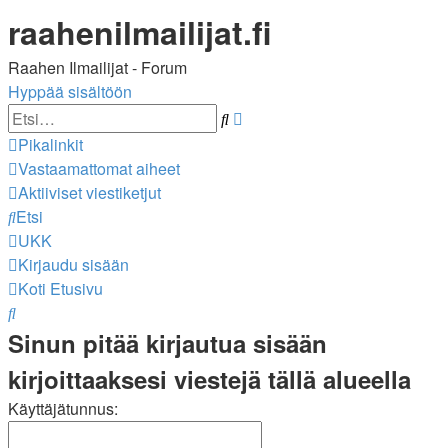
raahenilmailijat.fi
Raahen Ilmailijat - Forum
Hyppää sisältöön
Tarkennettu
Etsi
haku
Pikalinkit
Vastaamattomat aiheet
Aktiiviset viestiketjut
Etsi
UKK
Kirjaudu sisään
Koti
Etusivu
Etsi
Sinun pitää kirjautua sisään
kirjoittaaksesi viestejä tällä alueella
Käyttäjätunnus: