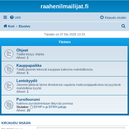
raahenilmailijat.fi
UKK
Kirjaudu sisään
E
Koti
Etusivu
t
Tänään on 07 Elo 2026 13:33
s
Yleinen
i
Ohjeet
Täältä löytyy ohjeita
Aiheet:
1
Kauppapaikka
Täällä jäsenet tekevät kauppaa kaikesta mahdollisesta.
Aiheet:
5
Lentokyydit
Jäsenet jättävät tänne ilmoituksia vapaista matkustajapaikoista tai pyytävät
mahdollista kyytiä
Aiheet:
1
Pursifoorumi
Kaikkea pursitoiminttaan liittyvää porinaa
Sisäalue:
EFHP:n ja EFRH juttuja
Aiheet:
20
KIRJAUDU SISÄÄN