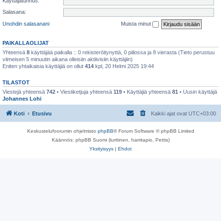
Käyttäjätunnus:
Salasana:
Unohdin salasanani
Muista minut
PAIKALLAOLIJAT
Yhteensä
8
käyttäjää paikalla :: 0 rekisteröitynyttä, 0 piilossa ja 8 vierasta (Tieto perustuu
viimeisen 5 minuutin aikana olleisiin aktiivisiin käyttäjiin)
Eniten yhtaikaisia käyttäjiä on ollut
414
kpl, 20 Helmi 2025 19:44
TILASTOT
Viestejä yhteensä
742
• Viestiketjuja yhteensä
119
• Käyttäjiä yhteensä
81
• Uusin käyttäjä
Johannes Lohi
Koti
Etusivu
Kaikki ajat ovat
UTC+03:00
Keskustelufoorumin ohjelmisto
phpBB
® Forum Software © phpBB Limited
Käännös: phpBB Suomi (lurttinen, harritapio, Pettis)
Yksityisyys
|
Ehdot