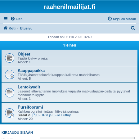
raahenilmailijat.fi
UKK
Kirjaudu sisään
E
Koti
Etusivu
t
Tänään on 06 Elo 2026 16:40
s
Yleinen
i
Ohjeet
Täältä löytyy ohjeita
Aiheet:
1
Kauppapaikka
Täällä jäsenet tekevät kauppaa kaikesta mahdollisesta.
Aiheet:
5
Lentokyydit
Jäsenet jättävät tänne ilmoituksia vapaista matkustajapaikoista tai pyytävät
mahdollista kyytiä
Aiheet:
1
Pursifoorumi
Kaikkea pursitoiminttaan liittyvää porinaa
Sisäalue:
EFHP:n ja EFRH juttuja
Aiheet:
20
KIRJAUDU SISÄÄN