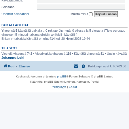
Käyttäjätunnus:
Salasana:
Unohdin salasanani
Muista minut
PAIKALLAOLIJAT
Yhteensä
5
käyttäjää paikalla :: 0 rekisteröitynyttä, 0 piilossa ja 5 vierasta (Tieto perustuu
viimeisen 5 minuutin aikana olleisiin aktiivisiin käyttäjiin)
Eniten yhtaikaisia käyttäjiä on ollut
414
kpl, 20 Helmi 2025 19:44
TILASTOT
Viestejä yhteensä
742
• Viestiketjuja yhteensä
119
• Käyttäjiä yhteensä
81
• Uusin käyttäjä
Johannes Lohi
Koti
Etusivu
Kaikki ajat ovat
UTC+03:00
Keskustelufoorumin ohjelmisto
phpBB
® Forum Software © phpBB Limited
Käännös: phpBB Suomi (lurttinen, harritapio, Pettis)
Yksityisyys
|
Ehdot