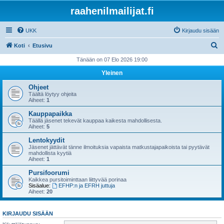
raahenilmailijat.fi
UKK
Kirjaudu sisään
E
Koti
Etusivu
t
Tänään on 07 Elo 2026 19:00
s
Yleinen
i
Ohjeet
Täältä löytyy ohjeita
Aiheet:
1
Kauppapaikka
Täällä jäsenet tekevät kauppaa kaikesta mahdollisesta.
Aiheet:
5
Lentokyydit
Jäsenet jättävät tänne ilmoituksia vapaista matkustajapaikoista tai pyytävät
mahdollista kyytiä
Aiheet:
1
Pursifoorumi
Kaikkea pursitoiminttaan liittyvää porinaa
Sisäalue:
EFHP:n ja EFRH juttuja
Aiheet:
20
KIRJAUDU SISÄÄN