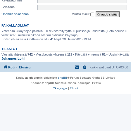
Käyttäjätunnus:
Salasana:
Unohdin salasanani
Muista minut
PAIKALLAOLIJAT
Yhteensä
3
käyttäjää paikalla :: 0 rekisteröitynyttä, 0 piilossa ja 3 vierasta (Tieto perustuu
viimeisen 5 minuutin aikana olleisiin aktiivisiin käyttäjiin)
Eniten yhtaikaisia käyttäjiä on ollut
414
kpl, 20 Helmi 2025 19:44
TILASTOT
Viestejä yhteensä
742
• Viestiketjuja yhteensä
119
• Käyttäjiä yhteensä
81
• Uusin käyttäjä
Johannes Lohi
Koti
Etusivu
Kaikki ajat ovat
UTC+03:00
Keskustelufoorumin ohjelmisto
phpBB
® Forum Software © phpBB Limited
Käännös: phpBB Suomi (lurttinen, harritapio, Pettis)
Yksityisyys
|
Ehdot