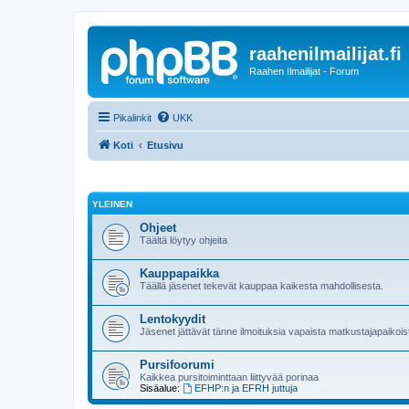
raahenilmailijat.fi
Raahen Ilmailijat - Forum
Pikalinkit
UKK
Koti
Etusivu
YLEINEN
Ohjeet
Täältä löytyy ohjeita
Kauppapaikka
Täällä jäsenet tekevät kauppaa kaikesta mahdollisesta.
Lentokyydit
Jäsenet jättävät tänne ilmoituksia vapaista matkustajapaikoist
Pursifoorumi
Kaikkea pursitoiminttaan liittyvää porinaa
Sisäalue:
EFHP:n ja EFRH juttuja