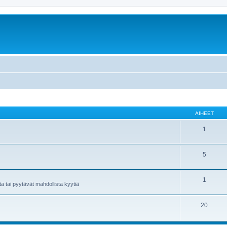
AIHEET
1
5
1
a tai pyytävät mahdollista kyytiä
20