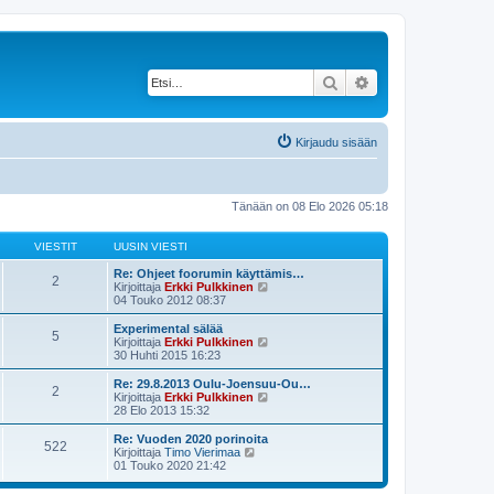
Etsi
Tarkennettu haku
Kirjaudu sisään
Tänään on 08 Elo 2026 05:18
VIESTIT
UUSIN VIESTI
Re: Ohjeet foorumin käyttämis…
2
N
Kirjoittaja
Erkki Pulkkinen
ä
04 Touko 2012 08:37
y
t
Experimental sälää
5
ä
N
Kirjoittaja
Erkki Pulkkinen
u
ä
30 Huhti 2015 16:23
u
y
s
t
Re: 29.8.2013 Oulu-Joensuu-Ou…
2
i
ä
N
Kirjoittaja
Erkki Pulkkinen
n
u
ä
28 Elo 2013 15:32
v
u
y
i
s
t
Re: Vuoden 2020 porinoita
e
522
i
ä
N
Kirjoittaja
Timo Vierimaa
s
n
u
ä
01 Touko 2020 21:42
t
v
u
y
i
i
s
t