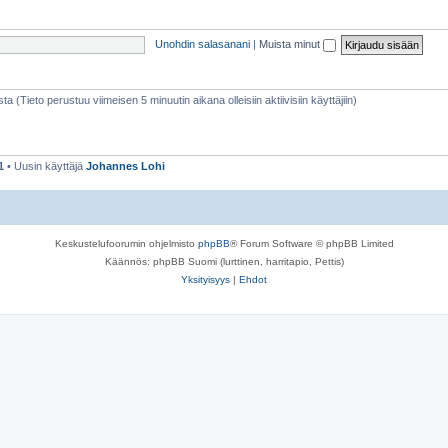
Unohdin salasanani
|
Muista minut
sta (Tieto perustuu viimeisen 5 minuutin aikana olleisiin aktiivisiin käyttäjiin)
1
• Uusin käyttäjä
Johannes Lohi
Keskustelufoorumin ohjelmisto
phpBB
® Forum Software © phpBB Limited
Käännös: phpBB Suomi (lurttinen, harritapio, Pettis)
Yksityisyys
|
Ehdot