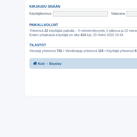
KIRJAUDU SISÄÄN
Käyttäjätunnus:
Salasana:
PAIKALLAOLIJAT
Yhteensä
22
käyttäjää paikalla :: 0 rekisteröitynyttä, 0 piilossa ja 22 viera
Eniten yhtaikaisia käyttäjiä on ollut
414
kpl, 20 Helmi 2025 19:44
TILASTOT
Viestejä yhteensä
742
• Viestiketjuja yhteensä
119
• Käyttäjiä yhteensä
8
Koti
Etusivu