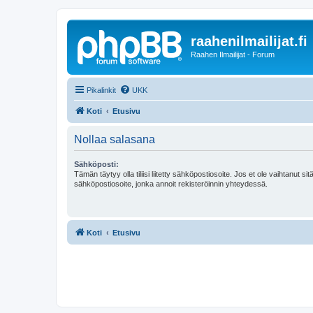
raahenilmailijat.fi
Raahen Ilmailijat - Forum
Pikalinkit
UKK
Koti
Etusivu
Nollaa salasana
Sähköposti:
Tämän täytyy olla tiliisi liitetty sähköpostiosoite. Jos et ole vaihtanut sitä
sähköpostiosoite, jonka annoit rekisteröinnin yhteydessä.
Koti
Etusivu