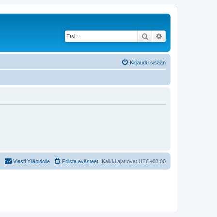
Etsi
Tarkennettu haku
Kirjaudu sisään
Viesti Ylläpidolle
Poista evästeet
Kaikki ajat ovat
UTC+03:00