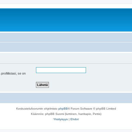
 profiilistasi, se on
Keskustelufoorumin ohjelmisto
phpBB
® Forum Software © phpBB Limited
Käännös: phpBB Suomi (lurttinen, harritapio, Pettis)
Yksityisyys
|
Ehdot