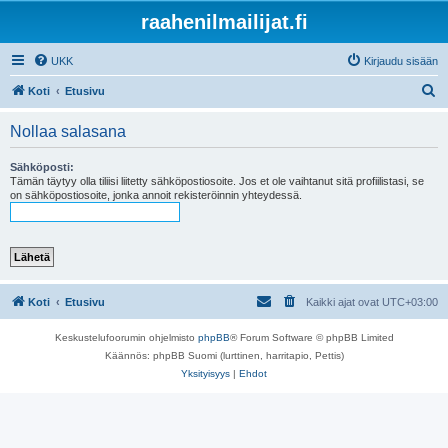
raahenilmailijat.fi
UKK
Kirjaudu sisään
E
Koti
Etusivu
t
Nollaa salasana
s
i
Sähköposti:
Tämän täytyy olla tiliisi liitetty sähköpostiosoite. Jos et ole vaihtanut sitä profiilistasi, se
on sähköpostiosoite, jonka annoit rekisteröinnin yhteydessä.
Koti
Etusivu
Kaikki ajat ovat
UTC+03:00
Keskustelufoorumin ohjelmisto
phpBB
® Forum Software © phpBB Limited
Käännös: phpBB Suomi (lurttinen, harritapio, Pettis)
Yksityisyys
|
Ehdot